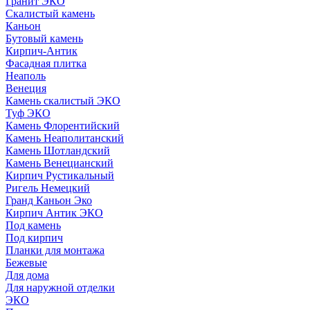
Гранит ЭКО
Скалистый камень
Каньон
Бутовый камень
Кирпич-Антик
Фасадная плитка
Неаполь
Венеция
Камень скалистый ЭКО
Туф ЭКО
Камень Флорентийский
Камень Неаполитанский
Камень Шотландский
Камень Венецианский
Кирпич Рустикальный
Ригель Немецкий
Гранд Каньон Эко
Кирпич Антик ЭКО
Под камень
Под кирпич
Планки для монтажа
Бежевые
Для дома
Для наружной отделки
ЭКO