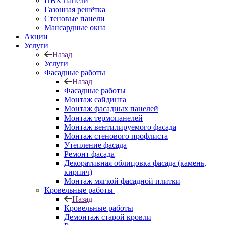
ПВХ панели
Газонная решётка
Стеновые панели
Мансардные окна
Акции
Услуги
Назад
Услуги
Фасадные работы
Назад
Фасадные работы
Монтаж сайдинга
Монтаж фасадных панелей
Монтаж термопанелей
Монтаж вентилируемого фасада
Монтаж стенового профлиста
Утепление фасада
Ремонт фасада
Декоративная облицовка фасада (камень,
кирпич)
Монтаж мягкой фасадной плитки
Кровельные работы
Назад
Кровельные работы
Демонтаж старой кровли