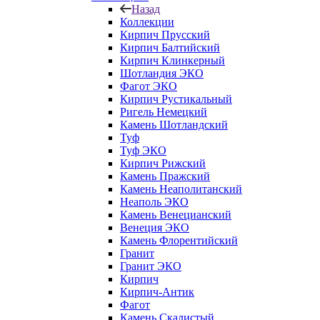
Назад
Коллекции
Кирпич Прусский
Кирпич Балтийский
Кирпич Клинкерный
Шотландия ЭКО
Фагот ЭКО
Кирпич Рустикальный
Ригель Немецкий
Камень Шотландский
Туф
Туф ЭКО
Кирпич Рижский
Камень Пражский
Камень Неаполитанский
Неаполь ЭКО
Камень Венецианский
Венеция ЭКО
Камень Флорентийский
Гранит
Гранит ЭКО
Кирпич
Кирпич-Антик
Фагот
Камень Скалистый