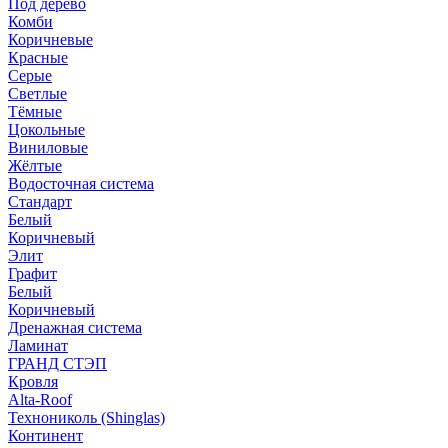
Под дерево
Комби
Коричневые
Красные
Серые
Светлые
Тёмные
Цокольные
Виниловые
Жёлтые
Водосточная система
Стандарт
Белый
Коричневый
Элит
Графит
Белый
Коричневый
Дренажная система
Ламинат
ГРАНД СТЭП
Кровля
Alta-Roof
Технониколь (Shinglas)
Континент