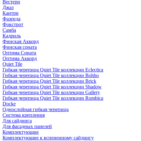
Вестерн
Джаз
Кантри
Фазенда
Фокстрот
Самба
Кадриль
Финская Аккорд
Финская соната
Оптима Соната
Оптима Аккорд
Quiet Tile
Гибкая черепица Quiet Tile коллекции Eclectica
Гибкая черепица Quiet Tile коллекции Bohho
Гибкая черепица Quiet Tile коллекции Brick
Гибкая черепица Quiet Tile коллекции Shadow
Гибкая черепица Quiet Tile коллекции Gallery
Гибкая черепица Quiet Tile коллекции Rombica
Docke
Однослойная гибкая черепица
Система крепления
Для сайдинга
Для фасадных панелей
Комплектующие
Комплектующие к вспененному сайдингу