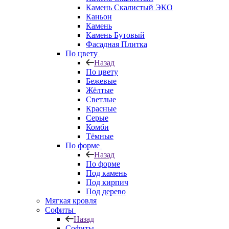
Камень Скалистый ЭКО
Каньон
Камень
Камень Бутовый
Фасадная Плитка
По цвету
Назад
По цвету
Бежевые
Жёлтые
Светлые
Красные
Серые
Комби
Тёмные
По форме
Назад
По форме
Под камень
Под кирпич
Под дерево
Мягкая кровля
Софиты
Назад
Софиты