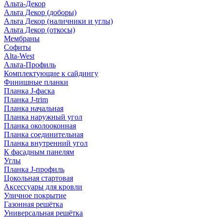
Альта-Декор
Альта Декор (доборы)
Альта Декор (наличники и углы)
Альта Декор (откосы)
Мембраны
Софиты
Alta-West
Альта-Профиль
Комплектующие к сайдингу
Финишные планки
Планка J-фаска
Планка J-trim
Планка начальная
Планка наружный угол
Планка околооконная
Планка соединительная
Планка внутренний угол
К фасадным панелям
Углы
Планка J-профиль
Цокольная стартовая
Аксессуары для кровли
Уличное покрытие
Газонная решётка
Универсальная решётка