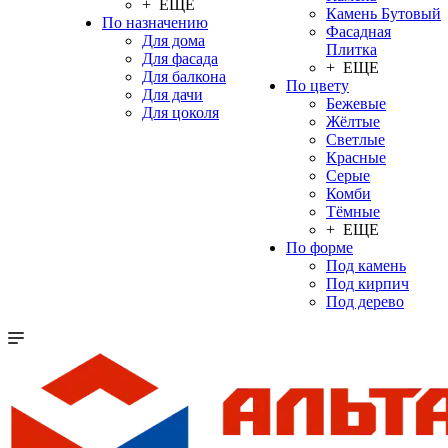
+ ЕЩЕ
Камень Бутовый
По назначению
Фасадная
Для дома
Плитка
Для фасада
+ ЕЩЕ
Для балкона
По цвету
Для дачи
Бежевые
Для цоколя
Жёлтые
Светлые
Красные
Серые
Комби
Тёмные
+ ЕЩЕ
По форме
Под камень
Под кирпич
Под дерево