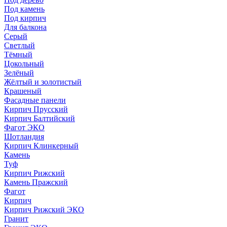
Под камень
Под кирпич
Для балкона
Серый
Светлый
Тёмный
Цокольный
Зелёный
Жёлтый и золотистый
Крашеный
Фасадные панели
Кирпич Прусский
Кирпич Балтийский
Фагот ЭКО
Шотландия
Кирпич Клинкерный
Камень
Туф
Кирпич Рижский
Камень Пражский
Фагот
Кирпич
Кирпич Рижский ЭКО
Гранит