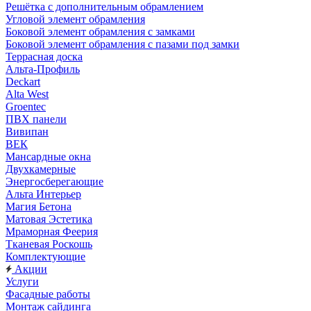
Решётка с дополнительным обрамлением
Угловой элемент обрамления
Боковой элемент обрамления с замками
Боковой элемент обрамления с пазами под замки
Террасная доска
Альта-Профиль
Deckart
Alta West
Groentec
ПВХ панели
Вивипан
ВЕК
Мансардные окна
Двухкамерные
Энергосберегающие
Альта Интерьер
Магия Бетона
Матовая Эстетика
Мраморная Феерия
Тканевая Роскошь
Комплектующие
Акции
Услуги
Фасадные работы
Монтаж сайдинга