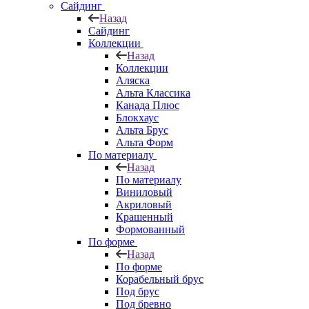
Сайдинг
Назад
Сайдинг
Коллекции
Назад
Коллекции
Аляска
Альта Классика
Канада Плюс
Блокхаус
Альта Брус
Альта Форм
По материалу
Назад
По материалу
Виниловый
Акриловый
Крашенный
Формованный
По форме
Назад
По форме
Корабельный брус
Под брус
Под бревно