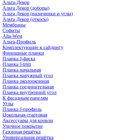
Альта-Декор
Альта Декор (доборы)
Альта Декор (наличники и углы)
Альта Декор (откосы)
Мембраны
Софиты
Alta-West
Альта-Профиль
Комплектующие к сайдингу
Финишные планки
Планка J-фаска
Планка J-trim
Планка начальная
Планка наружный угол
Планка околооконная
Планка соединительная
Планка внутренний угол
К фасадным панелям
Углы
Планка J-профиль
Цокольная стартовая
Аксессуары для кровли
Уличное покрытие
Газонная решётка
Универсальная решётка