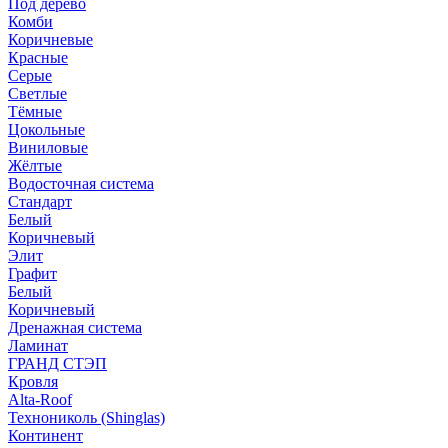
Под дерево
Комби
Коричневые
Красные
Серые
Светлые
Тёмные
Цокольные
Виниловые
Жёлтые
Водосточная система
Стандарт
Белый
Коричневый
Элит
Графит
Белый
Коричневый
Дренажная система
Ламинат
ГРАНД СТЭП
Кровля
Alta-Roof
Технониколь (Shinglas)
Континент