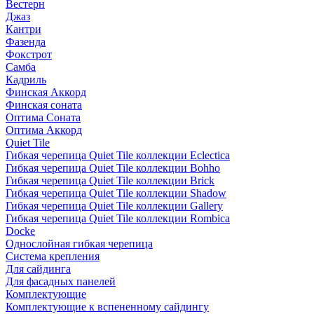
Вестерн
Джаз
Кантри
Фазенда
Фокстрот
Самба
Кадриль
Финская Аккорд
Финская соната
Оптима Соната
Оптима Аккорд
Quiet Tile
Гибкая черепица Quiet Tile коллекции Eclectica
Гибкая черепица Quiet Tile коллекции Bohho
Гибкая черепица Quiet Tile коллекции Brick
Гибкая черепица Quiet Tile коллекции Shadow
Гибкая черепица Quiet Tile коллекции Gallery
Гибкая черепица Quiet Tile коллекции Rombica
Docke
Однослойная гибкая черепица
Система крепления
Для сайдинга
Для фасадных панелей
Комплектующие
Комплектующие к вспененному сайдингу