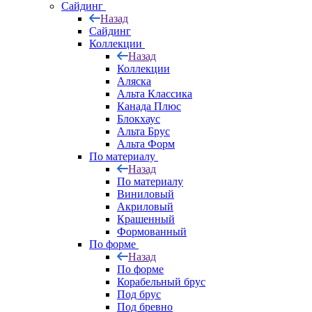
Сайдинг
Назад
Сайдинг
Коллекции
Назад
Коллекции
Аляска
Альта Классика
Канада Плюс
Блокхаус
Альта Брус
Альта Форм
По материалу
Назад
По материалу
Виниловый
Акриловый
Крашенный
Формованный
По форме
Назад
По форме
Корабельный брус
Под брус
Под бревно