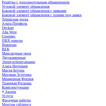
Решётка с дополнительным обрамлением
Угловой элемент обрамления
Боковой элемент обрамления с замками
Боковой элемент обрамления с пазами под замки
Террасная доска
Альта-Профиль
Deckart
Alta West
Groentec
ПВХ панели
Вивипан
ВЕК
Мансардные окна
Двухкамерные
Энергосберегающие
Альта Интерьер
Магия Бетона
Матовая Эстетика
Мраморная Феерия
Тканевая Роскошь
Комплектующие
Акции
Услуги
Фасадные работы
Монтаж сайдинга