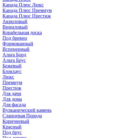
Канада Плюс Люкс
Канада Плюс Премиум
Канада Плюс Престиж
Акриловый
Виниловый
Корабельная доска
Под бревно
Формованный
Вспененный
Альта Борд
Альта Брус
Бежевый
Блокхаус
Люкс
Премиум
Престиж
Для дачи
Для дома
Для фасада
Вулканический камень
Сланцевая Порода
Коричневый
Красный
Под брус
Под дерево