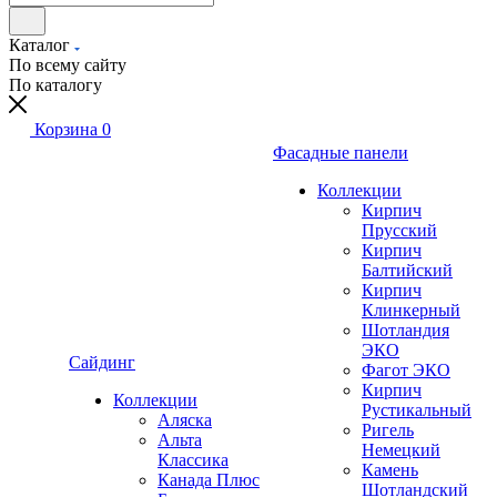
Каталог
По всему сайту
По каталогу
Корзина
0
Фасадные панели
Коллекции
Кирпич
Прусский
Кирпич
Балтийский
Кирпич
Клинкерный
Шотландия
ЭКО
Сайдинг
Фагот ЭКО
Кирпич
Коллекции
Рустикальный
Аляска
Ригель
Альта
Немецкий
Классика
Камень
Канада Плюс
Шотландский