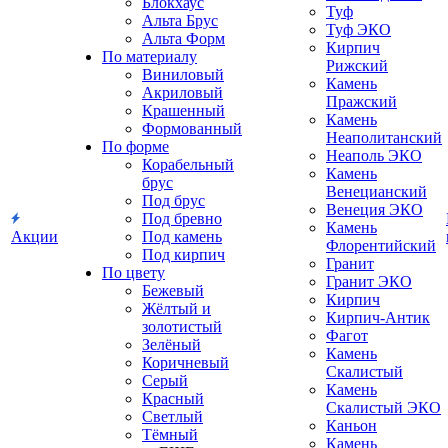
Блокхаус
Туф
Альта Брус
Туф ЭКО
Альта Форм
Кирпич
По материалу
Рижский
Виниловый
Камень
Акриловый
Пражский
Крашенный
Камень
Формованный
Неаполитанский
По форме
Неаполь ЭКО
Корабельный
Камень
брус
Венецианский
Под брус
Венеция ЭКО
Под бревно
Камень
Акции
Под камень
Флорентийский
Под кирпич
Гранит
По цвету
Гранит ЭКО
Бежевый
Кирпич
Жёлтый и
Кирпич-Антик
золотистый
Фагот
Зелёный
Камень
Коричневый
Скалистый
Серый
Камень
Красный
Скалистый ЭКО
Светлый
Каньон
Тёмный
Камень