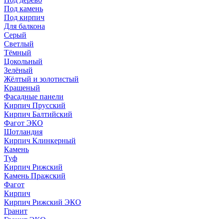
Под камень
Под кирпич
Для балкона
Серый
Светлый
Тёмный
Цокольный
Зелёный
Жёлтый и золотистый
Крашеный
Фасадные панели
Кирпич Прусский
Кирпич Балтийский
Фагот ЭКО
Шотландия
Кирпич Клинкерный
Камень
Туф
Кирпич Рижский
Камень Пражский
Фагот
Кирпич
Кирпич Рижский ЭКО
Гранит