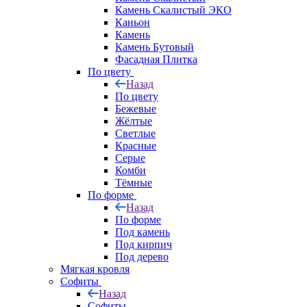
Камень Скалистый ЭКО
Каньон
Камень
Камень Бутовый
Фасадная Плитка
По цвету
Назад
По цвету
Бежевые
Жёлтые
Светлые
Красные
Серые
Комби
Тёмные
По форме
Назад
По форме
Под камень
Под кирпич
Под дерево
Мягкая кровля
Софиты
Назад
Софиты