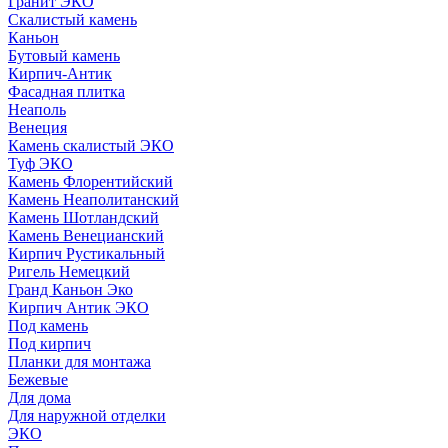
Гранит ЭКО
Скалистый камень
Каньон
Бутовый камень
Кирпич-Антик
Фасадная плитка
Неаполь
Венеция
Камень скалистый ЭКО
Туф ЭКО
Камень Флорентийский
Камень Неаполитанский
Камень Шотландский
Камень Венецианский
Кирпич Рустикальный
Ригель Немецкий
Гранд Каньон Эко
Кирпич Антик ЭКО
Под камень
Под кирпич
Планки для монтажа
Бежевые
Для дома
Для наружной отделки
ЭКO