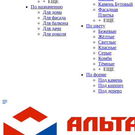
+ ЕЩЕ
Камень Бутовый
По назначению
Фасадная
Для дома
Плитка
Для фасада
+ ЕЩЕ
Для балкона
По цвету
Для дачи
Бежевые
Для цоколя
Жёлтые
Светлые
Красные
Серые
Комби
Тёмные
+ ЕЩЕ
По форме
Под камень
Под кирпич
Под дерево