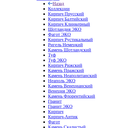
Назад
Коллекции
Кирпич Прусский
Кирпич Балтийский
Кирпич Клинкерный
Шотландия ЭКО
Фагот ЭКО
Кирпич Рустикальный
Ригель Немецкий
Камень Шотландский
Туф
Туф ЭКО
Кирпич Рижский
Камень Пражский
Камень Неаполитанский
Неаполь ЭКО
Камень Венецианский
Венеция ЭКО
Камень Флорентийский
Гранит
Гранит ЭКО
Кирпич
Кирпич-Антик
Фагот
Камень Скалистый