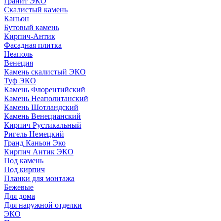
Гранит ЭКО
Скалистый камень
Каньон
Бутовый камень
Кирпич-Антик
Фасадная плитка
Неаполь
Венеция
Камень скалистый ЭКО
Туф ЭКО
Камень Флорентийский
Камень Неаполитанский
Камень Шотландский
Камень Венецианский
Кирпич Рустикальный
Ригель Немецкий
Гранд Каньон Эко
Кирпич Антик ЭКО
Под камень
Под кирпич
Планки для монтажа
Бежевые
Для дома
Для наружной отделки
ЭКO