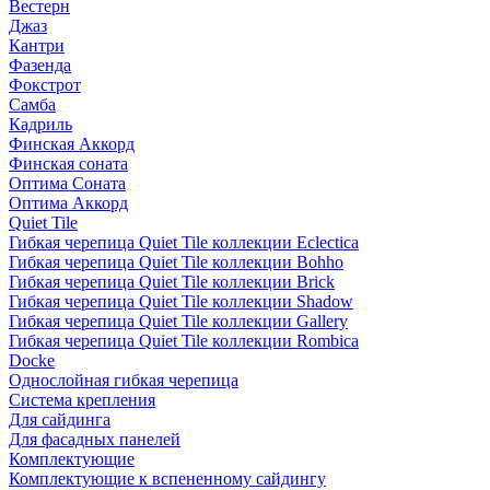
Вестерн
Джаз
Кантри
Фазенда
Фокстрот
Самба
Кадриль
Финская Аккорд
Финская соната
Оптима Соната
Оптима Аккорд
Quiet Tile
Гибкая черепица Quiet Tile коллекции Eclectica
Гибкая черепица Quiet Tile коллекции Bohho
Гибкая черепица Quiet Tile коллекции Brick
Гибкая черепица Quiet Tile коллекции Shadow
Гибкая черепица Quiet Tile коллекции Gallery
Гибкая черепица Quiet Tile коллекции Rombica
Docke
Однослойная гибкая черепица
Система крепления
Для сайдинга
Для фасадных панелей
Комплектующие
Комплектующие к вспененному сайдингу