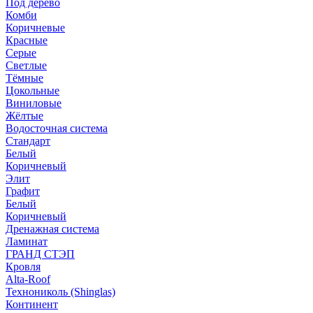
Под дерево
Комби
Коричневые
Красные
Серые
Светлые
Тёмные
Цокольные
Виниловые
Жёлтые
Водосточная система
Стандарт
Белый
Коричневый
Элит
Графит
Белый
Коричневый
Дренажная система
Ламинат
ГРАНД СТЭП
Кровля
Alta-Roof
Технониколь (Shinglas)
Континент