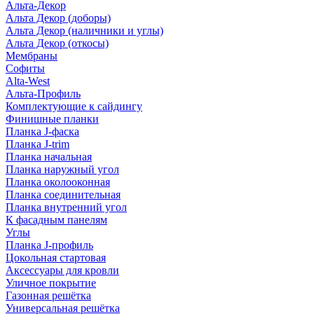
Альта-Декор
Альта Декор (доборы)
Альта Декор (наличники и углы)
Альта Декор (откосы)
Мембраны
Софиты
Alta-West
Альта-Профиль
Комплектующие к сайдингу
Финишные планки
Планка J-фаска
Планка J-trim
Планка начальная
Планка наружный угол
Планка околооконная
Планка соединительная
Планка внутренний угол
К фасадным панелям
Углы
Планка J-профиль
Цокольная стартовая
Аксессуары для кровли
Уличное покрытие
Газонная решётка
Универсальная решётка