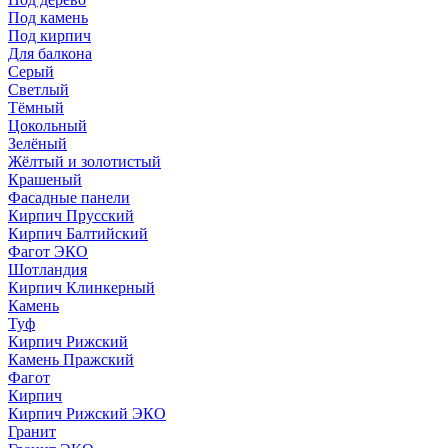
Под камень
Под кирпич
Для балкона
Серый
Светлый
Тёмный
Цокольный
Зелёный
Жёлтый и золотистый
Крашеный
Фасадные панели
Кирпич Прусский
Кирпич Балтийский
Фагот ЭКО
Шотландия
Кирпич Клинкерный
Камень
Туф
Кирпич Рижский
Камень Пражский
Фагот
Кирпич
Кирпич Рижский ЭКО
Гранит