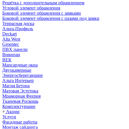
Решётка с дополнительным обрамлением
Угловой элемент обрамления
Боковой элемент обрамления с замками
Боковой элемент обрамления с пазами под замки
Террасная доска
Альта-Профиль
Deckart
Alta West
Groentec
ПВХ панели
Вивипан
ВЕК
Мансардные окна
Двухкамерные
Энергосберегающие
Альта Интерьер
Магия Бетона
Матовая Эстетика
Мраморная Феерия
Тканевая Роскошь
Комплектующие
Акции
Услуги
Фасадные работы
Монтаж сайдинга