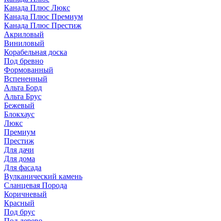
Канада Плюс Люкс
Канада Плюс Премиум
Канада Плюс Престиж
Акриловый
Виниловый
Корабельная доска
Под бревно
Формованный
Вспененный
Альта Борд
Альта Брус
Бежевый
Блокхаус
Люкс
Премиум
Престиж
Для дачи
Для дома
Для фасада
Вулканический камень
Сланцевая Порода
Коричневый
Красный
Под брус
Под дерево