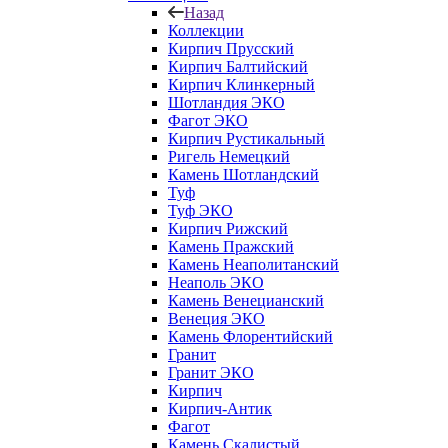
Назад
Коллекции
Кирпич Прусский
Кирпич Балтийский
Кирпич Клинкерный
Шотландия ЭКО
Фагот ЭКО
Кирпич Рустикальный
Ригель Немецкий
Камень Шотландский
Туф
Туф ЭКО
Кирпич Рижский
Камень Пражский
Камень Неаполитанский
Неаполь ЭКО
Камень Венецианский
Венеция ЭКО
Камень Флорентийский
Гранит
Гранит ЭКО
Кирпич
Кирпич-Антик
Фагот
Камень Скалистый