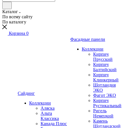
Каталог
По всему сайту
По каталогу
Корзина
0
Фасадные панели
Коллекции
Кирпич
Прусский
Кирпич
Балтийский
Кирпич
Клинкерный
Шотландия
ЭКО
Сайдинг
Фагот ЭКО
Кирпич
Коллекции
Рустикальный
Аляска
Ригель
Альта
Немецкий
Классика
Камень
Канада Плюс
Шотландский