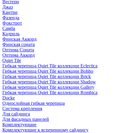
Вестерн
Джаз
Кантри
Фазенда
Фокстрот
Самба
Кадриль
Финская Аккорд
Финская соната
Оптима Соната
Оптима Аккорд
Quiet Tile
Гибкая черепица Quiet Tile коллекции Eclectica
Гибкая черепица Quiet Tile коллекции Bohho
Гибкая черепица Quiet Tile коллекции Brick
Гибкая черепица Quiet Tile коллекции Shadow
Гибкая черепица Quiet Tile коллекции Gallery
Гибкая черепица Quiet Tile коллекции Rombica
Docke
Однослойная гибкая черепица
Система крепления
Для сайдинга
Для фасадных панелей
Комплектующие
Комплектующие к вспененному сайдингу