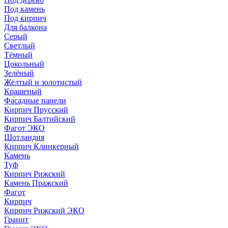
Под камень
Под кирпич
Для балкона
Серый
Светлый
Тёмный
Цокольный
Зелёный
Жёлтый и золотистый
Крашеный
Фасадные панели
Кирпич Прусский
Кирпич Балтийский
Фагот ЭКО
Шотландия
Кирпич Клинкерный
Камень
Туф
Кирпич Рижский
Камень Пражский
Фагот
Кирпич
Кирпич Рижский ЭКО
Гранит