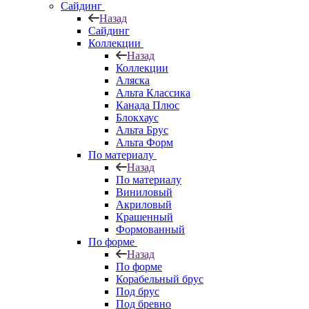
Сайдинг
Назад
Сайдинг
Коллекции
Назад
Коллекции
Аляска
Альта Классика
Канада Плюс
Блокхаус
Альта Брус
Альта Форм
По материалу
Назад
По материалу
Виниловый
Акриловый
Крашенный
Формованный
По форме
Назад
По форме
Корабельный брус
Под брус
Под бревно