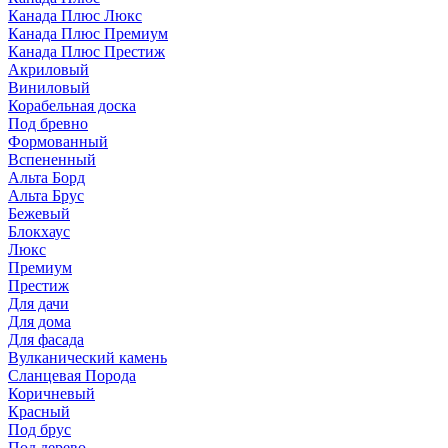
Канада Плюс Люкс
Канада Плюс Премиум
Канада Плюс Престиж
Акриловый
Виниловый
Корабельная доска
Под бревно
Формованный
Вспененный
Альта Борд
Альта Брус
Бежевый
Блокхаус
Люкс
Премиум
Престиж
Для дачи
Для дома
Для фасада
Вулканический камень
Сланцевая Порода
Коричневый
Красный
Под брус
Под дерево