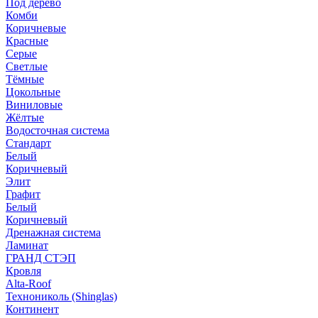
Под дерево
Комби
Коричневые
Красные
Серые
Светлые
Тёмные
Цокольные
Виниловые
Жёлтые
Водосточная система
Стандарт
Белый
Коричневый
Элит
Графит
Белый
Коричневый
Дренажная система
Ламинат
ГРАНД СТЭП
Кровля
Alta-Roof
Технониколь (Shinglas)
Континент