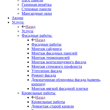
ПВХ панели
Газонная решётка
Стеновые панели
Мансардные окна
Акции
Услуги
Назад
Услуги
Фасадные работы
Назад
Фасадные работы
Монтаж сайдинга
Монтаж фасадных панелей
Монтаж термопанелей
Монтаж вентилируемого фасада
Монтаж стенового профлиста
Утепление фасада
Ремонт фасада
Декоративная облицовка фасада (камень,
кирпич)
Монтаж мягкой фасадной плитки
Кровельные работы
Назад
Кровельные работы
Демонтаж старой кровли