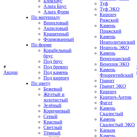
Блокхаус
Туф
Альта Брус
Туф ЭКО
Альта Форм
Кирпич
По материалу
Рижский
Виниловый
Камень
Акриловый
Пражский
Крашенный
Камень
Формованный
Неаполитанский
По форме
Неаполь ЭКО
Корабельный
Камень
брус
Венецианский
Под брус
Венеция ЭКО
Под бревно
Камень
Акции
Под камень
Флорентийский
Под кирпич
Гранит
По цвету
Гранит ЭКО
Бежевый
Кирпич
Жёлтый и
Кирпич-Антик
золотистый
Фагот
Зелёный
Камень
Коричневый
Скалистый
Серый
Камень
Красный
Скалистый ЭКО
Светлый
Каньон
Тёмный
Камень