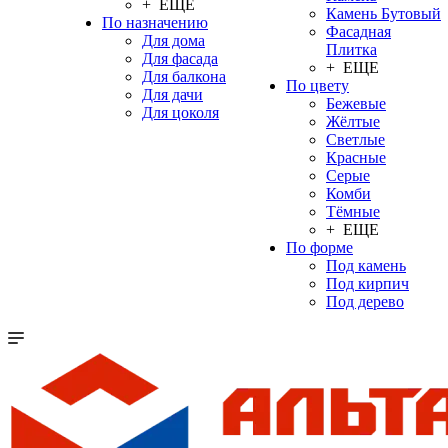
+ ЕЩЕ
Камень Бутовый
По назначению
Фасадная
Для дома
Плитка
Для фасада
+ ЕЩЕ
Для балкона
По цвету
Для дачи
Бежевые
Для цоколя
Жёлтые
Светлые
Красные
Серые
Комби
Тёмные
+ ЕЩЕ
По форме
Под камень
Под кирпич
Под дерево