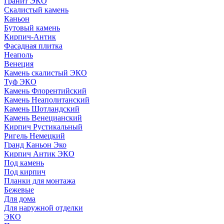
Гранит ЭКО
Скалистый камень
Каньон
Бутовый камень
Кирпич-Антик
Фасадная плитка
Неаполь
Венеция
Камень скалистый ЭКО
Туф ЭКО
Камень Флорентийский
Камень Неаполитанский
Камень Шотландский
Камень Венецианский
Кирпич Рустикальный
Ригель Немецкий
Гранд Каньон Эко
Кирпич Антик ЭКО
Под камень
Под кирпич
Планки для монтажа
Бежевые
Для дома
Для наружной отделки
ЭКO