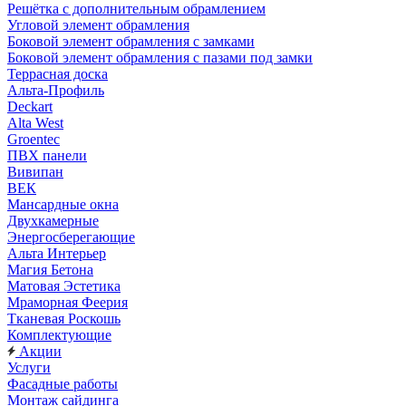
Решётка с дополнительным обрамлением
Угловой элемент обрамления
Боковой элемент обрамления с замками
Боковой элемент обрамления с пазами под замки
Террасная доска
Альта-Профиль
Deckart
Alta West
Groentec
ПВХ панели
Вивипан
ВЕК
Мансардные окна
Двухкамерные
Энергосберегающие
Альта Интерьер
Магия Бетона
Матовая Эстетика
Мраморная Феерия
Тканевая Роскошь
Комплектующие
Акции
Услуги
Фасадные работы
Монтаж сайдинга