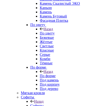
Камень Скалистый ЭКО
Каньон
Камень
Камень Бутовый
Фасадная Плитка
По цвету
Назад
По цвету
Бежевые
Жёлтые
Светлые
Красные
Серые
Комби
Тёмные
По форме
Назад
По форме
Под камень
Под кирпич
Под дерево
Мягкая кровля
Софиты
Назад
Софиты