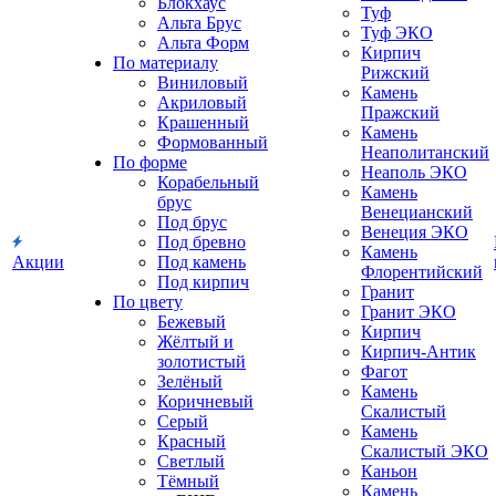
Блокхаус
Туф
Альта Брус
Туф ЭКО
Альта Форм
Кирпич
По материалу
Рижский
Виниловый
Камень
Акриловый
Пражский
Крашенный
Камень
Формованный
Неаполитанский
По форме
Неаполь ЭКО
Корабельный
Камень
брус
Венецианский
Под брус
Венеция ЭКО
Под бревно
Камень
Акции
Под камень
Флорентийский
Под кирпич
Гранит
По цвету
Гранит ЭКО
Бежевый
Кирпич
Жёлтый и
Кирпич-Антик
золотистый
Фагот
Зелёный
Камень
Коричневый
Скалистый
Серый
Камень
Красный
Скалистый ЭКО
Светлый
Каньон
Тёмный
Камень