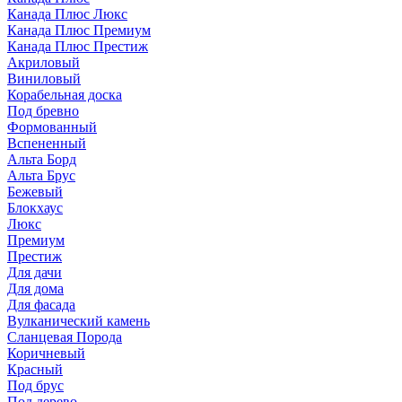
Канада Плюс Люкс
Канада Плюс Премиум
Канада Плюс Престиж
Акриловый
Виниловый
Корабельная доска
Под бревно
Формованный
Вспененный
Альта Борд
Альта Брус
Бежевый
Блокхаус
Люкс
Премиум
Престиж
Для дачи
Для дома
Для фасада
Вулканический камень
Сланцевая Порода
Коричневый
Красный
Под брус
Под дерево