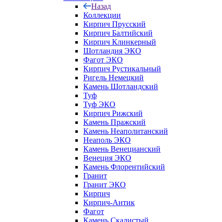
Назад
Коллекции
Кирпич Прусский
Кирпич Балтийский
Кирпич Клинкерный
Шотландия ЭКО
Фагот ЭКО
Кирпич Рустикальный
Ригель Немецкий
Камень Шотландский
Туф
Туф ЭКО
Кирпич Рижский
Камень Пражский
Камень Неаполитанский
Неаполь ЭКО
Камень Венецианский
Венеция ЭКО
Камень Флорентийский
Гранит
Гранит ЭКО
Кирпич
Кирпич-Антик
Фагот
Камень Скалистый