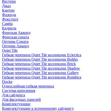
Вестерн
Джаз
Кантри
Фазенда
Фокстрот
Самба
Кадриль
Финская Аккорд
Финская соната
Оптима Соната
Оптима Аккорд
Quiet Tile
Гибкая черепица Quiet Tile коллекции Eclectica
Гибкая черепица Quiet Tile коллекции Bohho
Гибкая черепица Quiet Tile коллекции Brick
Гибкая черепица Quiet Tile коллекции Shadow
Гибкая черепица Quiet Tile коллекции Gallery
Гибкая черепица Quiet Tile коллекции Rombica
Docke
Однослойная гибкая черепица
Система крепления
Для сайдинга
Для фасадных панелей
Комплектующие
Комплектующие к вспененному сайдингу