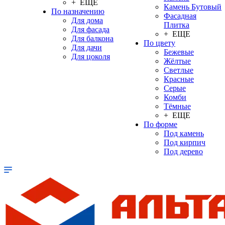
+ ЕЩЕ
Камень Бутовый
По назначению
Фасадная
Для дома
Плитка
Для фасада
+ ЕЩЕ
Для балкона
По цвету
Для дачи
Бежевые
Для цоколя
Жёлтые
Светлые
Красные
Серые
Комби
Тёмные
+ ЕЩЕ
По форме
Под камень
Под кирпич
Под дерево