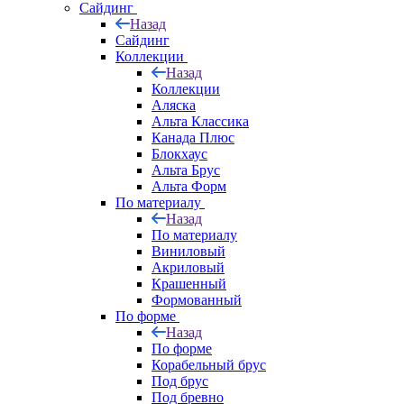
Сайдинг
Назад
Сайдинг
Коллекции
Назад
Коллекции
Аляска
Альта Классика
Канада Плюс
Блокхаус
Альта Брус
Альта Форм
По материалу
Назад
По материалу
Виниловый
Акриловый
Крашенный
Формованный
По форме
Назад
По форме
Корабельный брус
Под брус
Под бревно