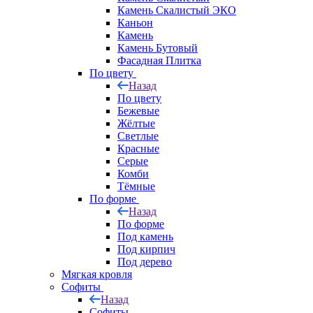
Камень Скалистый ЭКО
Каньон
Камень
Камень Бутовый
Фасадная Плитка
По цвету
Назад
По цвету
Бежевые
Жёлтые
Светлые
Красные
Серые
Комби
Тёмные
По форме
Назад
По форме
Под камень
Под кирпич
Под дерево
Мягкая кровля
Софиты
Назад
Софиты