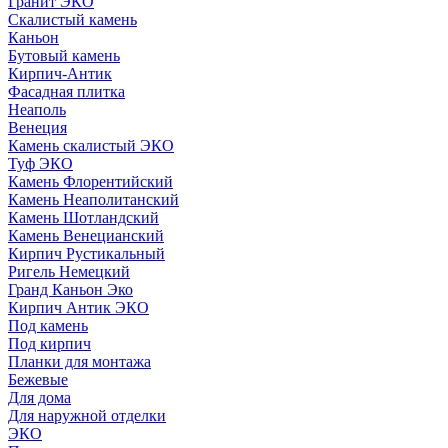
Гранит ЭКО
Скалистый камень
Каньон
Бутовый камень
Кирпич-Антик
Фасадная плитка
Неаполь
Венеция
Камень скалистый ЭКО
Туф ЭКО
Камень Флорентийский
Камень Неаполитанский
Камень Шотландский
Камень Венецианский
Кирпич Рустикальный
Ригель Немецкий
Гранд Каньон Эко
Кирпич Антик ЭКО
Под камень
Под кирпич
Планки для монтажа
Бежевые
Для дома
Для наружной отделки
ЭКO