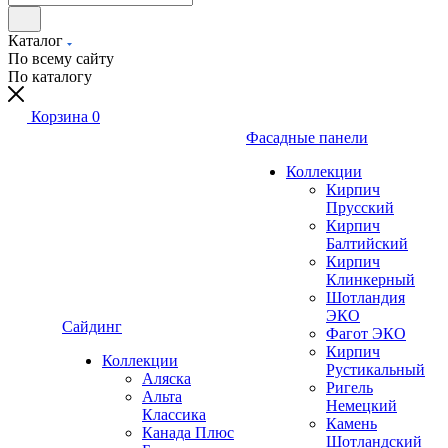
Каталог
По всему сайту
По каталогу
Корзина
0
Фасадные панели
Коллекции
Кирпич
Прусский
Кирпич
Балтийский
Кирпич
Клинкерный
Шотландия
ЭКО
Сайдинг
Фагот ЭКО
Кирпич
Коллекции
Рустикальный
Аляска
Ригель
Альта
Немецкий
Классика
Камень
Канада Плюс
Шотландский