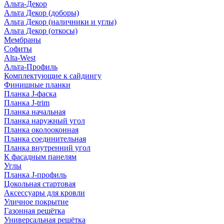
Альта-Декор
Альта Декор (доборы)
Альта Декор (наличники и углы)
Альта Декор (откосы)
Мембраны
Софиты
Alta-West
Альта-Профиль
Комплектующие к сайдингу
Финишные планки
Планка J-фаска
Планка J-trim
Планка начальная
Планка наружный угол
Планка околооконная
Планка соединительная
Планка внутренний угол
К фасадным панелям
Углы
Планка J-профиль
Цокольная стартовая
Аксессуары для кровли
Уличное покрытие
Газонная решётка
Универсальная решётка