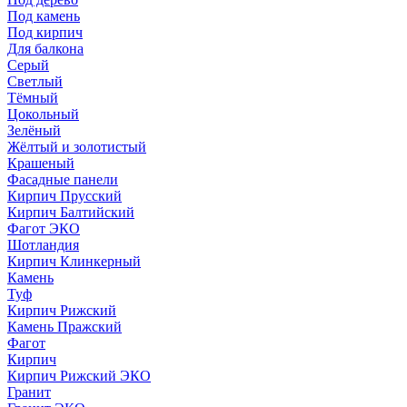
Под камень
Под кирпич
Для балкона
Серый
Светлый
Тёмный
Цокольный
Зелёный
Жёлтый и золотистый
Крашеный
Фасадные панели
Кирпич Прусский
Кирпич Балтийский
Фагот ЭКО
Шотландия
Кирпич Клинкерный
Камень
Туф
Кирпич Рижский
Камень Пражский
Фагот
Кирпич
Кирпич Рижский ЭКО
Гранит