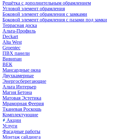
Решётка с дополнительным обрамлением
Угловой элемент обрамления
Боковой элемент обрамления с замками
Боковой элемент обрамления с пазами под замки
Террасная доска
Альта-Профиль
Deckart
Alta West
Groentec
ПВХ панели
Вивипан
ВЕК
Мансардные окна
Двухкамерные
Энергосберегающие
Альта Интерьер
Магия Бетона
Матовая Эстетика
Мраморная Феерия
Тканевая Роскошь
Комплектующие
Акции
Услуги
Фасадные работы
Монтаж сайдинга