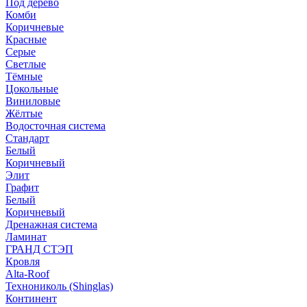
Под дерево
Комби
Коричневые
Красные
Серые
Светлые
Тёмные
Цокольные
Виниловые
Жёлтые
Водосточная система
Стандарт
Белый
Коричневый
Элит
Графит
Белый
Коричневый
Дренажная система
Ламинат
ГРАНД СТЭП
Кровля
Alta-Roof
Технониколь (Shinglas)
Континент