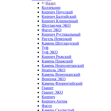
Назад
Коллекции
Кирпич Прусский
Кирпич Балтийский
Кирпич Клинкерный
Шотландия ЭКО
Фагот ЭКО
Кирпич Рустикальный
Ригель Немецкий
Камень Шотландский
Туф
Туф ЭКО
Кирпич Рижский
Камень Пражский
Камень Неаполитанский
Неаполь ЭКО
Камень Венецианский
Венеция ЭКО
Камень Флорентийский
Гранит
Гранит ЭКО
Кирпич
Кирпич-Антик
Фагот
Камень Скалистый