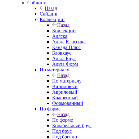
Сайдинг
Назад
Сайдинг
Коллекции
Назад
Коллекции
Аляска
Альта Классика
Канада Плюс
Блокхаус
Альта Брус
Альта Форм
По материалу
Назад
По материалу
Виниловый
Акриловый
Крашенный
Формованный
По форме
Назад
По форме
Корабельный брус
Под брус
Под бревно