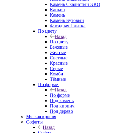
Камень Скалистый ЭКО
Каньон
Камень
Камень Бутовый
Фасадная Плитка
По цвету
Назад
По цвету
Бежевые
Жёлтые
Светлые
Красные
Серые
Комби
Тёмные
По форме
Назад
По форме
Под камень
Под кирпич
Под дерево
Мягкая кровля
Софиты
Назад
Софиты