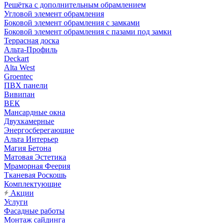
Решётка с дополнительным обрамлением
Угловой элемент обрамления
Боковой элемент обрамления с замками
Боковой элемент обрамления с пазами под замки
Террасная доска
Альта-Профиль
Deckart
Alta West
Groentec
ПВХ панели
Вивипан
ВЕК
Мансардные окна
Двухкамерные
Энергосберегающие
Альта Интерьер
Магия Бетона
Матовая Эстетика
Мраморная Феерия
Тканевая Роскошь
Комплектующие
Акции
Услуги
Фасадные работы
Монтаж сайдинга