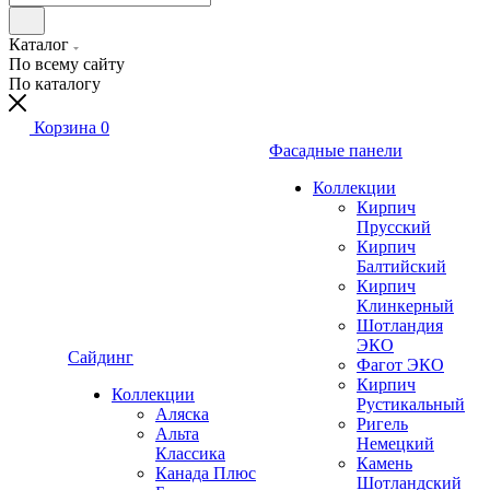
Каталог
По всему сайту
По каталогу
Корзина
0
Фасадные панели
Коллекции
Кирпич
Прусский
Кирпич
Балтийский
Кирпич
Клинкерный
Шотландия
ЭКО
Сайдинг
Фагот ЭКО
Кирпич
Коллекции
Рустикальный
Аляска
Ригель
Альта
Немецкий
Классика
Камень
Канада Плюс
Шотландский