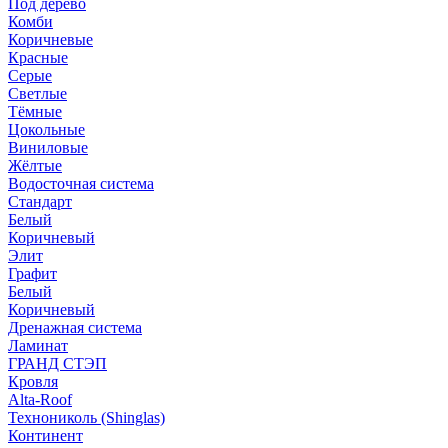
Под дерево
Комби
Коричневые
Красные
Серые
Светлые
Тёмные
Цокольные
Виниловые
Жёлтые
Водосточная система
Стандарт
Белый
Коричневый
Элит
Графит
Белый
Коричневый
Дренажная система
Ламинат
ГРАНД СТЭП
Кровля
Alta-Roof
Технониколь (Shinglas)
Континент