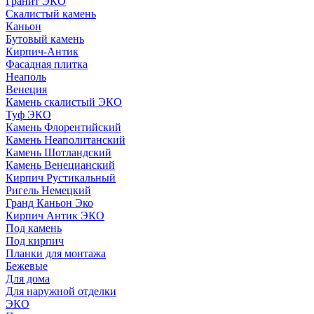
Гранит ЭКО
Скалистый камень
Каньон
Бутовый камень
Кирпич-Антик
Фасадная плитка
Неаполь
Венеция
Камень скалистый ЭКО
Туф ЭКО
Камень Флорентийский
Камень Неаполитанский
Камень Шотландский
Камень Венецианский
Кирпич Рустикальный
Ригель Немецкий
Гранд Каньон Эко
Кирпич Антик ЭКО
Под камень
Под кирпич
Планки для монтажа
Бежевые
Для дома
Для наружной отделки
ЭКO