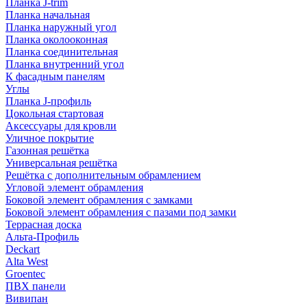
Планка J-trim
Планка начальная
Планка наружный угол
Планка околооконная
Планка соединительная
Планка внутренний угол
К фасадным панелям
Углы
Планка J-профиль
Цокольная стартовая
Аксессуары для кровли
Уличное покрытие
Газонная решётка
Универсальная решётка
Решётка с дополнительным обрамлением
Угловой элемент обрамления
Боковой элемент обрамления с замками
Боковой элемент обрамления с пазами под замки
Террасная доска
Альта-Профиль
Deckart
Alta West
Groentec
ПВХ панели
Вивипан