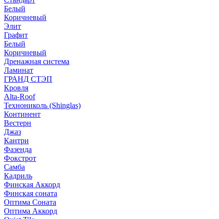
Белый
Коричневый
Элит
Графит
Белый
Коричневый
Дренажная система
Ламинат
ГРАНД СТЭП
Кровля
Alta-Roof
Технониколь (Shinglas)
Континент
Вестерн
Джаз
Кантри
Фазенда
Фокстрот
Самба
Кадриль
Финская Аккорд
Финская соната
Оптима Соната
Оптима Аккорд