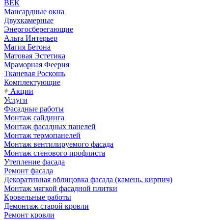
ВЕК
Мансардные окна
Двухкамерные
Энергосберегающие
Альта Интерьер
Магия Бетона
Матовая Эстетика
Мраморная Феерия
Тканевая Роскошь
Комплектующие
Акции
Услуги
Фасадные работы
Монтаж сайдинга
Монтаж фасадных панелей
Монтаж термопанелей
Монтаж вентилируемого фасада
Монтаж стенового профлиста
Утепление фасада
Ремонт фасада
Декоративная облицовка фасада (камень, кирпич)
Монтаж мягкой фасадной плитки
Кровельные работы
Демонтаж старой кровли
Ремонт кровли