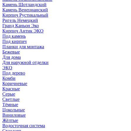
Камень Шотландский
Камень Венецианский
Кирпич Рустикальный
Ригель Немецкий
Гранд Каньон Эко
Кирпич Антик ЭКО
Под камень
Под кирпич
Планки для монтажа
Бежевые
Для дома
Для наружной отделки
ЭКO
Под дерево
Комби
Коричневые
Красные
Серые
Светлые
Тёмные
Цокольные
Виниловые
Жёлтые
Водосточная система
Стандарт