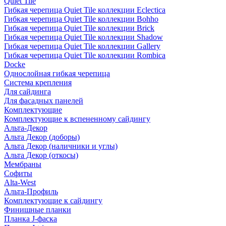
Quiet Tile
Гибкая черепица Quiet Tile коллекции Eclectica
Гибкая черепица Quiet Tile коллекции Bohho
Гибкая черепица Quiet Tile коллекции Brick
Гибкая черепица Quiet Tile коллекции Shadow
Гибкая черепица Quiet Tile коллекции Gallery
Гибкая черепица Quiet Tile коллекции Rombica
Docke
Однослойная гибкая черепица
Система крепления
Для сайдинга
Для фасадных панелей
Комплектующие
Комплектующие к вспененному сайдингу
Альта-Декор
Альта Декор (доборы)
Альта Декор (наличники и углы)
Альта Декор (откосы)
Мембраны
Софиты
Alta-West
Альта-Профиль
Комплектующие к сайдингу
Финишные планки
Планка J-фаска