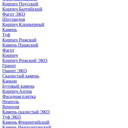
Кирпич Прусский
Кирпич Балтийский
Фагот ЭКО
Шотландия
Кирпич Клинкерный
Камень
Туф
Кирпич Рижский
Камень Пражский
Фагот
Кирпич
Кирпич Рижский ЭКО
Гранит
Гранит ЭКО
Скалистый камень
Каньон
Бутовый камень
Кирпич-Антик
Фасадная плитка
Неаполь
Венеция
Камень скалистый ЭКО
Туф ЭКО
Камень Флорентийский
Камень Неаполитанский