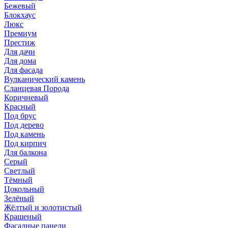
Бежевый
Блокхаус
Люкс
Премиум
Престиж
Для дачи
Для дома
Для фасада
Вулканический камень
Сланцевая Порода
Коричневый
Красный
Под брус
Под дерево
Под камень
Под кирпич
Для балкона
Серый
Светлый
Тёмный
Цокольный
Зелёный
Жёлтый и золотистый
Крашеный
Фасадные панели