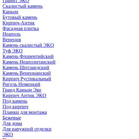
Гранит ЭКО
Скалистый камень
Каньон
Бутовый камень
Кирпич-Антик
Фасадная плитка
Неаполь
Венеция
Камень скалистый ЭКО
Туф ЭКО
Камень Флорентийский
Камень Неаполитанский
Камень Шотландский
Камень Венецианский
Кирпич Рустикальный
Ригель Немецкий
Гранд Каньон Эко
Кирпич Антик ЭКО
Под камень
Под кирпич
Планки для монтажа
Бежевые
Для дома
Для наружной отделки
ЭКO