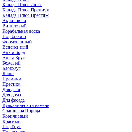
Канада Плюс Люкс
Канада Плюс Премиум
Канада Плюс Престиж
Акриловый
Виниловый
Корабельная доска
Под бревно
Формованный
Вспененный
Альта Борд
Альта Брус
Бежевый
Блокхаус
Люкс
Премиум
Престиж
Для дачи
Для дома
Для фасада
Вулканический камень
Сланцевая Порода
Коричневый
Красный
Под брус
Под дерево