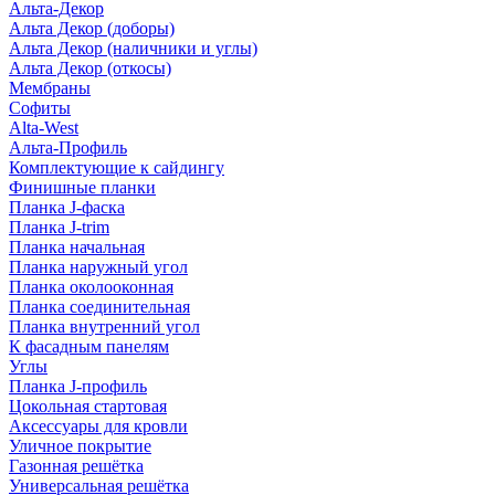
Альта-Декор
Альта Декор (доборы)
Альта Декор (наличники и углы)
Альта Декор (откосы)
Мембраны
Софиты
Alta-West
Альта-Профиль
Комплектующие к сайдингу
Финишные планки
Планка J-фаска
Планка J-trim
Планка начальная
Планка наружный угол
Планка околооконная
Планка соединительная
Планка внутренний угол
К фасадным панелям
Углы
Планка J-профиль
Цокольная стартовая
Аксессуары для кровли
Уличное покрытие
Газонная решётка
Универсальная решётка