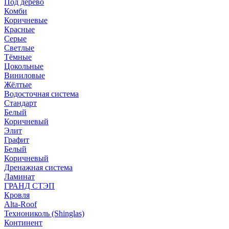
Под дерево
Комби
Коричневые
Красные
Серые
Светлые
Тёмные
Цокольные
Виниловые
Жёлтые
Водосточная система
Стандарт
Белый
Коричневый
Элит
Графит
Белый
Коричневый
Дренажная система
Ламинат
ГРАНД СТЭП
Кровля
Alta-Roof
Технониколь (Shinglas)
Континент