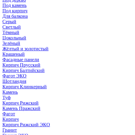
Под камень
Под кирпич
Для балкона
Серый
Светлый
Тёмный
Цокольный
Зелёный
Жёлтый и золотистый
Крашеный
Фасадные панели
Кирпич Прусский
Кирпич Балтийский
Фагот ЭКО
Шотландия
Кирпич Клинкерный
Камень
Туф
Кирпич Рижский
Камень Пражский
Фагот
Кирпич
Кирпич Рижский ЭКО
Гранит