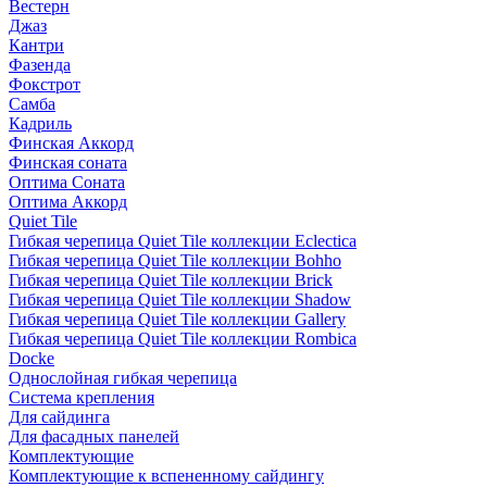
Вестерн
Джаз
Кантри
Фазенда
Фокстрот
Самба
Кадриль
Финская Аккорд
Финская соната
Оптима Соната
Оптима Аккорд
Quiet Tile
Гибкая черепица Quiet Tile коллекции Eclectica
Гибкая черепица Quiet Tile коллекции Bohho
Гибкая черепица Quiet Tile коллекции Brick
Гибкая черепица Quiet Tile коллекции Shadow
Гибкая черепица Quiet Tile коллекции Gallery
Гибкая черепица Quiet Tile коллекции Rombica
Docke
Однослойная гибкая черепица
Система крепления
Для сайдинга
Для фасадных панелей
Комплектующие
Комплектующие к вспененному сайдингу