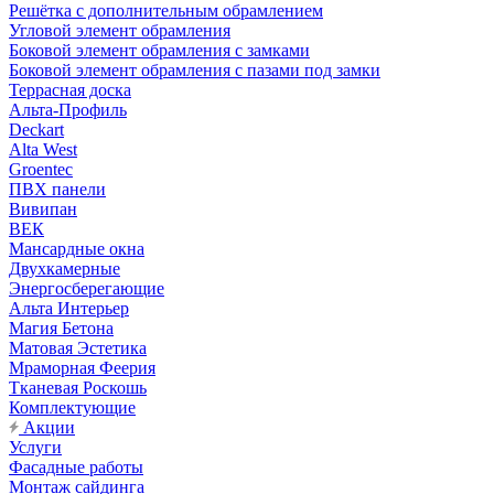
Решётка с дополнительным обрамлением
Угловой элемент обрамления
Боковой элемент обрамления с замками
Боковой элемент обрамления с пазами под замки
Террасная доска
Альта-Профиль
Deckart
Alta West
Groentec
ПВХ панели
Вивипан
ВЕК
Мансардные окна
Двухкамерные
Энергосберегающие
Альта Интерьер
Магия Бетона
Матовая Эстетика
Мраморная Феерия
Тканевая Роскошь
Комплектующие
Акции
Услуги
Фасадные работы
Монтаж сайдинга