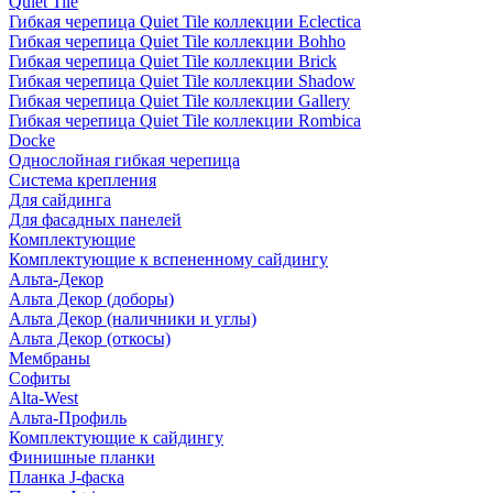
Quiet Tile
Гибкая черепица Quiet Tile коллекции Eclectica
Гибкая черепица Quiet Tile коллекции Bohho
Гибкая черепица Quiet Tile коллекции Brick
Гибкая черепица Quiet Tile коллекции Shadow
Гибкая черепица Quiet Tile коллекции Gallery
Гибкая черепица Quiet Tile коллекции Rombica
Docke
Однослойная гибкая черепица
Система крепления
Для сайдинга
Для фасадных панелей
Комплектующие
Комплектующие к вспененному сайдингу
Альта-Декор
Альта Декор (доборы)
Альта Декор (наличники и углы)
Альта Декор (откосы)
Мембраны
Софиты
Alta-West
Альта-Профиль
Комплектующие к сайдингу
Финишные планки
Планка J-фаска