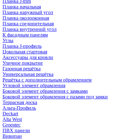
Планка J-trim
Планка начальная
Планка наружный угол
Планка околооконная
Планка соединительная
Планка внутренний угол
К фасадным панелям
Углы
Планка J-профиль
Цокольная стартовая
Аксессуары для кровли
Уличное покрытие
Газонная решётка
Универсальная решётка
Решётка с дополнительным обрамлением
Угловой элемент обрамления
Боковой элемент обрамления с замками
Боковой элемент обрамления с пазами под замки
Террасная доска
Альта-Профиль
Deckart
Alta West
Groentec
ПВХ панели
Вивипан