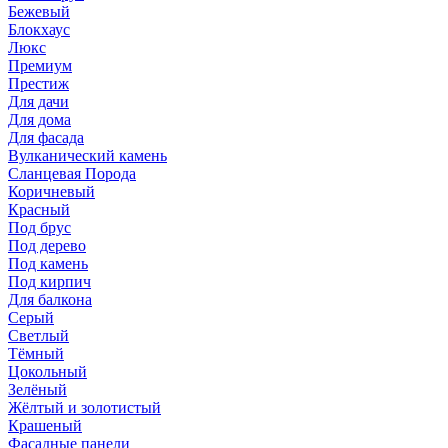
Бежевый
Блокхаус
Люкс
Премиум
Престиж
Для дачи
Для дома
Для фасада
Вулканический камень
Сланцевая Порода
Коричневый
Красный
Под брус
Под дерево
Под камень
Под кирпич
Для балкона
Серый
Светлый
Тёмный
Цокольный
Зелёный
Жёлтый и золотистый
Крашеный
Фасадные панели