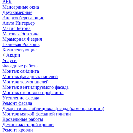
ВЕК
Мансардные окна
Двухкамерные
Энергосберегающие
Альта Интерьер
Магия Бетона
Матовая Эстетика
Мраморная Феерия
Тканевая Роскошь
Комплектующие
Акции
Услуги
Фасадные работы
Монтаж сайдинга
Монтаж фасадных панелей
Монтаж термопанелей
Монтаж вентилируемого фасада
Монтаж стенового профлиста
Утепление фасада
Ремонт фасада
Декоративная облицовка фасада (камень, кирпич)
Монтаж мягкой фасадной плитки
Кровельные работы
Демонтаж старой кровли
Ремонт кровли