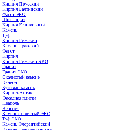
Кирпич Прусский
Кирпич Балтийский
Фагот ЭКО
Шотландия
Кирпич Клинкерный
Камень
Туф
Кирпич Рижский
Камень Пражский
Фагот
Кирпич
Кирпич Рижский ЭКО
Гранит
Гранит ЭКО
Скалистый камень
Каньон
Бутовый камень
Кирпич-Антик
Фасадная плитка
Неаполь
Венеция
Камень скалистый ЭКО
Туф ЭКО
Камень Флорентийский
Камень Неаполитанский