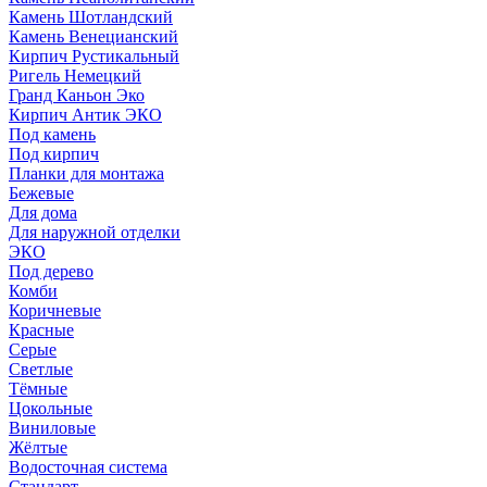
Камень Шотландский
Камень Венецианский
Кирпич Рустикальный
Ригель Немецкий
Гранд Каньон Эко
Кирпич Антик ЭКО
Под камень
Под кирпич
Планки для монтажа
Бежевые
Для дома
Для наружной отделки
ЭКO
Под дерево
Комби
Коричневые
Красные
Серые
Светлые
Тёмные
Цокольные
Виниловые
Жёлтые
Водосточная система
Стандарт