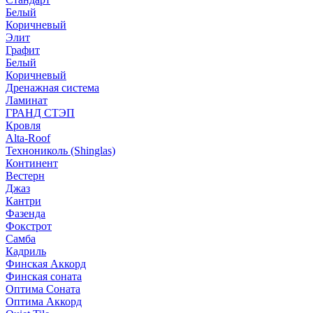
Белый
Коричневый
Элит
Графит
Белый
Коричневый
Дренажная система
Ламинат
ГРАНД СТЭП
Кровля
Alta-Roof
Технониколь (Shinglas)
Континент
Вестерн
Джаз
Кантри
Фазенда
Фокстрот
Самба
Кадриль
Финская Аккорд
Финская соната
Оптима Соната
Оптима Аккорд