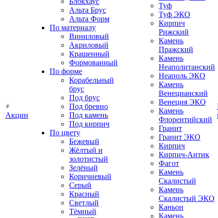
Блокхаус
Туф
Альта Брус
Туф ЭКО
Альта Форм
Кирпич
По материалу
Рижский
Виниловый
Камень
Акриловый
Пражский
Крашенный
Камень
Формованный
Неаполитанский
По форме
Неаполь ЭКО
Корабельный
Камень
брус
Венецианский
Под брус
Венеция ЭКО
Под бревно
Камень
Акции
Под камень
Флорентийский
Под кирпич
Гранит
По цвету
Гранит ЭКО
Бежевый
Кирпич
Жёлтый и
Кирпич-Антик
золотистый
Фагот
Зелёный
Камень
Коричневый
Скалистый
Серый
Камень
Красный
Скалистый ЭКО
Светлый
Каньон
Тёмный
Камень