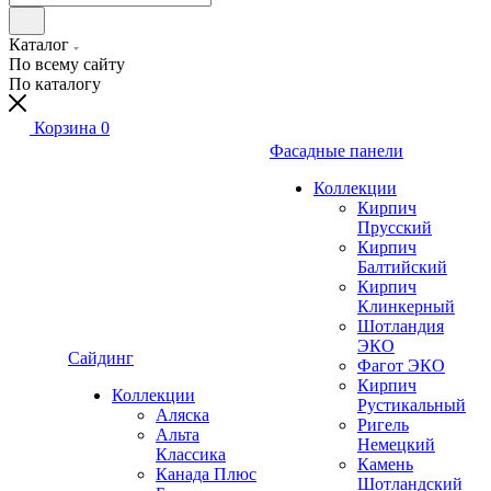
Каталог
По всему сайту
По каталогу
Корзина
0
Фасадные панели
Коллекции
Кирпич
Прусский
Кирпич
Балтийский
Кирпич
Клинкерный
Шотландия
ЭКО
Сайдинг
Фагот ЭКО
Кирпич
Коллекции
Рустикальный
Аляска
Ригель
Альта
Немецкий
Классика
Камень
Канада Плюс
Шотландский