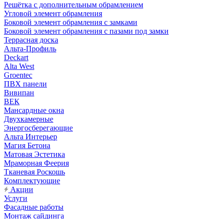
Решётка с дополнительным обрамлением
Угловой элемент обрамления
Боковой элемент обрамления с замками
Боковой элемент обрамления с пазами под замки
Террасная доска
Альта-Профиль
Deckart
Alta West
Groentec
ПВХ панели
Вивипан
ВЕК
Мансардные окна
Двухкамерные
Энергосберегающие
Альта Интерьер
Магия Бетона
Матовая Эстетика
Мраморная Феерия
Тканевая Роскошь
Комплектующие
Акции
Услуги
Фасадные работы
Монтаж сайдинга