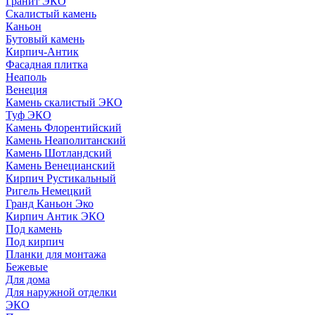
Гранит ЭКО
Скалистый камень
Каньон
Бутовый камень
Кирпич-Антик
Фасадная плитка
Неаполь
Венеция
Камень скалистый ЭКО
Туф ЭКО
Камень Флорентийский
Камень Неаполитанский
Камень Шотландский
Камень Венецианский
Кирпич Рустикальный
Ригель Немецкий
Гранд Каньон Эко
Кирпич Антик ЭКО
Под камень
Под кирпич
Планки для монтажа
Бежевые
Для дома
Для наружной отделки
ЭКO