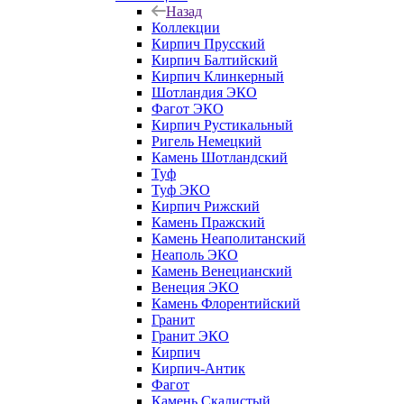
Назад
Коллекции
Кирпич Прусский
Кирпич Балтийский
Кирпич Клинкерный
Шотландия ЭКО
Фагот ЭКО
Кирпич Рустикальный
Ригель Немецкий
Камень Шотландский
Туф
Туф ЭКО
Кирпич Рижский
Камень Пражский
Камень Неаполитанский
Неаполь ЭКО
Камень Венецианский
Венеция ЭКО
Камень Флорентийский
Гранит
Гранит ЭКО
Кирпич
Кирпич-Антик
Фагот
Камень Скалистый