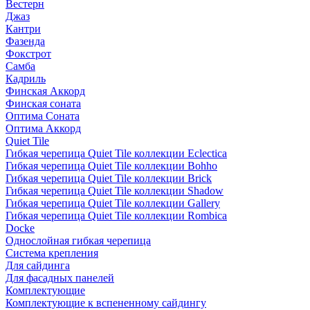
Вестерн
Джаз
Кантри
Фазенда
Фокстрот
Самба
Кадриль
Финская Аккорд
Финская соната
Оптима Соната
Оптима Аккорд
Quiet Tile
Гибкая черепица Quiet Tile коллекции Eclectica
Гибкая черепица Quiet Tile коллекции Bohho
Гибкая черепица Quiet Tile коллекции Brick
Гибкая черепица Quiet Tile коллекции Shadow
Гибкая черепица Quiet Tile коллекции Gallery
Гибкая черепица Quiet Tile коллекции Rombica
Docke
Однослойная гибкая черепица
Система крепления
Для сайдинга
Для фасадных панелей
Комплектующие
Комплектующие к вспененному сайдингу