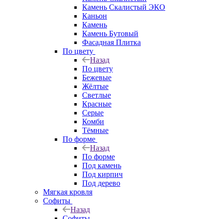
Камень Скалистый ЭКО
Каньон
Камень
Камень Бутовый
Фасадная Плитка
По цвету
Назад
По цвету
Бежевые
Жёлтые
Светлые
Красные
Серые
Комби
Тёмные
По форме
Назад
По форме
Под камень
Под кирпич
Под дерево
Мягкая кровля
Софиты
Назад
Софиты