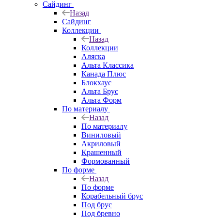
Сайдинг
Назад
Сайдинг
Коллекции
Назад
Коллекции
Аляска
Альта Классика
Канада Плюс
Блокхаус
Альта Брус
Альта Форм
По материалу
Назад
По материалу
Виниловый
Акриловый
Крашенный
Формованный
По форме
Назад
По форме
Корабельный брус
Под брус
Под бревно