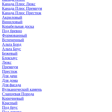
Канада Плюс Люкс
Канада Плюс Премиум
Канада Плюс Престиж
Акриловый
Виниловый
Корабельная доска
Под бревно
Формованный
Вспененный
Альта Борд
Альта Брус
Бежевый
Блокхаус
Люкс
Премиум
Престиж
Для дачи
Для дома
Для фасада
Вулканический камень
Сланцевая Порода
Коричневый
Красный
Под брус
Под дерево