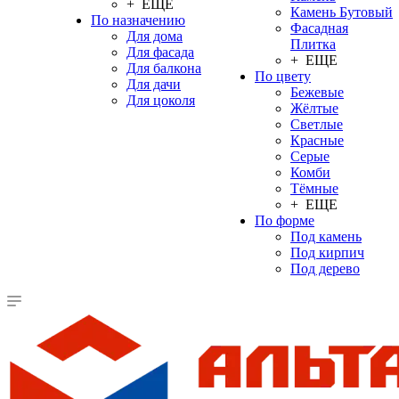
+ ЕЩЕ
Камень Бутовый
По назначению
Фасадная
Для дома
Плитка
Для фасада
+ ЕЩЕ
Для балкона
По цвету
Для дачи
Бежевые
Для цоколя
Жёлтые
Светлые
Красные
Серые
Комби
Тёмные
+ ЕЩЕ
По форме
Под камень
Под кирпич
Под дерево