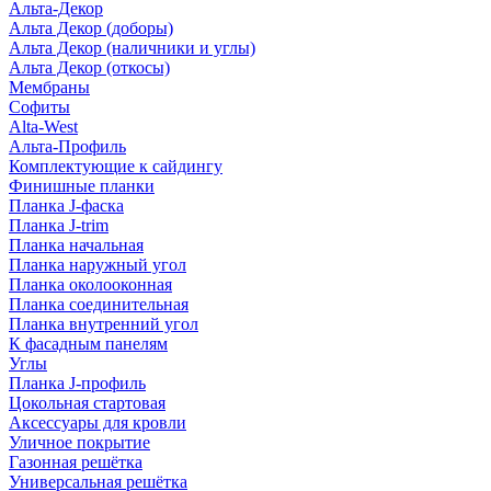
Альта-Декор
Альта Декор (доборы)
Альта Декор (наличники и углы)
Альта Декор (откосы)
Мембраны
Софиты
Alta-West
Альта-Профиль
Комплектующие к сайдингу
Финишные планки
Планка J-фаска
Планка J-trim
Планка начальная
Планка наружный угол
Планка околооконная
Планка соединительная
Планка внутренний угол
К фасадным панелям
Углы
Планка J-профиль
Цокольная стартовая
Аксессуары для кровли
Уличное покрытие
Газонная решётка
Универсальная решётка