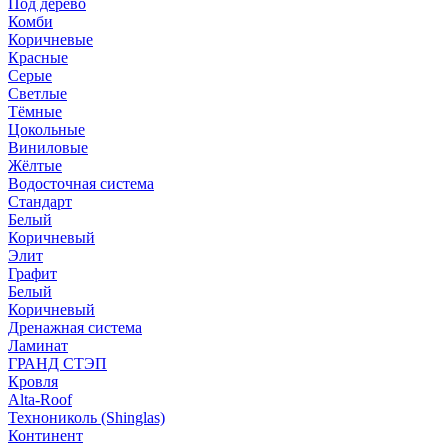
Под дерево
Комби
Коричневые
Красные
Серые
Светлые
Тёмные
Цокольные
Виниловые
Жёлтые
Водосточная система
Стандарт
Белый
Коричневый
Элит
Графит
Белый
Коричневый
Дренажная система
Ламинат
ГРАНД СТЭП
Кровля
Alta-Roof
Технониколь (Shinglas)
Континент