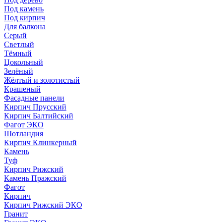
Под камень
Под кирпич
Для балкона
Серый
Светлый
Тёмный
Цокольный
Зелёный
Жёлтый и золотистый
Крашеный
Фасадные панели
Кирпич Прусский
Кирпич Балтийский
Фагот ЭКО
Шотландия
Кирпич Клинкерный
Камень
Туф
Кирпич Рижский
Камень Пражский
Фагот
Кирпич
Кирпич Рижский ЭКО
Гранит