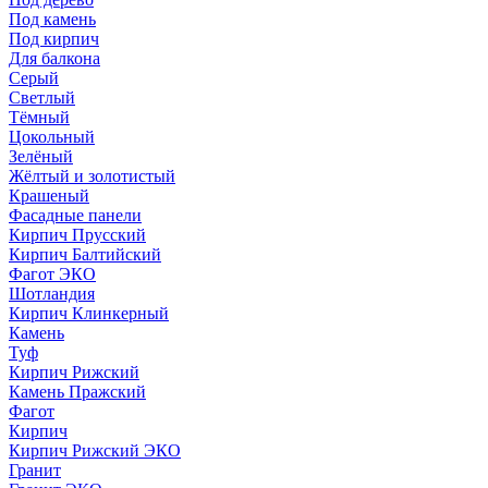
Под камень
Под кирпич
Для балкона
Серый
Светлый
Тёмный
Цокольный
Зелёный
Жёлтый и золотистый
Крашеный
Фасадные панели
Кирпич Прусский
Кирпич Балтийский
Фагот ЭКО
Шотландия
Кирпич Клинкерный
Камень
Туф
Кирпич Рижский
Камень Пражский
Фагот
Кирпич
Кирпич Рижский ЭКО
Гранит