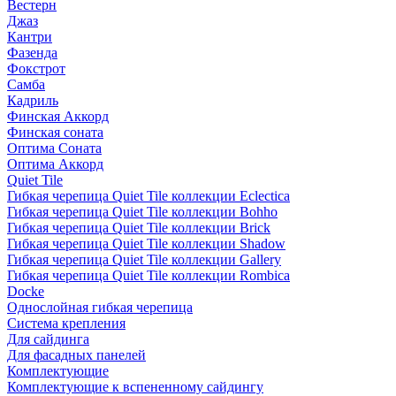
Вестерн
Джаз
Кантри
Фазенда
Фокстрот
Самба
Кадриль
Финская Аккорд
Финская соната
Оптима Соната
Оптима Аккорд
Quiet Tile
Гибкая черепица Quiet Tile коллекции Eclectica
Гибкая черепица Quiet Tile коллекции Bohho
Гибкая черепица Quiet Tile коллекции Brick
Гибкая черепица Quiet Tile коллекции Shadow
Гибкая черепица Quiet Tile коллекции Gallery
Гибкая черепица Quiet Tile коллекции Rombica
Docke
Однослойная гибкая черепица
Система крепления
Для сайдинга
Для фасадных панелей
Комплектующие
Комплектующие к вспененному сайдингу