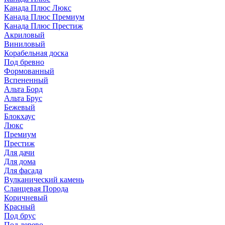
Канада Плюс Люкс
Канада Плюс Премиум
Канада Плюс Престиж
Акриловый
Виниловый
Корабельная доска
Под бревно
Формованный
Вспененный
Альта Борд
Альта Брус
Бежевый
Блокхаус
Люкс
Премиум
Престиж
Для дачи
Для дома
Для фасада
Вулканический камень
Сланцевая Порода
Коричневый
Красный
Под брус
Под дерево