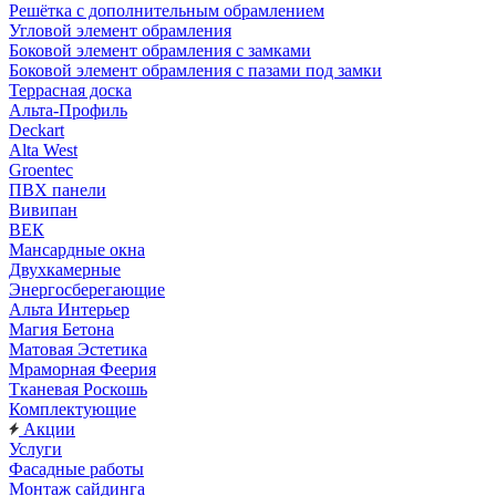
Решётка с дополнительным обрамлением
Угловой элемент обрамления
Боковой элемент обрамления с замками
Боковой элемент обрамления с пазами под замки
Террасная доска
Альта-Профиль
Deckart
Alta West
Groentec
ПВХ панели
Вивипан
ВЕК
Мансардные окна
Двухкамерные
Энергосберегающие
Альта Интерьер
Магия Бетона
Матовая Эстетика
Мраморная Феерия
Тканевая Роскошь
Комплектующие
Акции
Услуги
Фасадные работы
Монтаж сайдинга