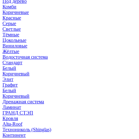
Под дерево
Комби
Коричневые
Красные
Серые
Светлые
Тёмные
Цокольные
Виниловые
Жёлтые
Водосточная система
Стандарт
Белый
Коричневый
Элит
Графит
Белый
Коричневый
Дренажная система
Ламинат
ГРАНД СТЭП
Кровля
Alta-Roof
Технониколь (Shinglas)
Континент