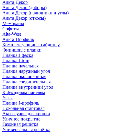
Альта-Декор
Альта Декор (доборы)
Альта Декор (наличники и углы)
Альта Декор (откосы)
Мембраны
Софиты
Alta-West
Альта-Профиль
Комплектующие к сайдингу
Финишные планки
Планка J-фаска
Планка J-trim
Планка начальная
Планка наружный угол
Планка околооконная
Планка соединительная
Планка внутренний угол
К фасадным панелям
Углы
Планка J-профиль
Цокольная стартовая
Аксессуары для кровли
Уличное покрытие
Газонная решётка
Универсальная решётка