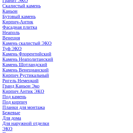
Гранит ЭКО
Скалистый камень
Каньон
Бутовый камень
Кирпич-Антик
Фасадная плитка
Неаполь
Венеция
Камень скалистый ЭКО
Туф ЭКО
Камень Флорентийский
Камень Неаполитанский
Камень Шотландский
Камень Венецианский
Кирпич Рустикальный
Ригель Немецкий
Гранд Каньон Эко
Кирпич Антик ЭКО
Под камень
Под кирпич
Планки для монтажа
Бежевые
Для дома
Для наружной отделки
ЭКO