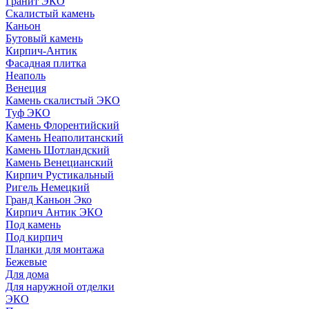
Гранит ЭКО
Скалистый камень
Каньон
Бутовый камень
Кирпич-Антик
Фасадная плитка
Неаполь
Венеция
Камень скалистый ЭКО
Туф ЭКО
Камень Флорентийский
Камень Неаполитанский
Камень Шотландский
Камень Венецианский
Кирпич Рустикальный
Ригель Немецкий
Гранд Каньон Эко
Кирпич Антик ЭКО
Под камень
Под кирпич
Планки для монтажа
Бежевые
Для дома
Для наружной отделки
ЭКO