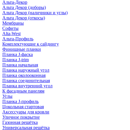
Альта-Декор
Альта Декор (доборы)
Альта Декор (наличники и углы)
Альта Декор (откосы)
Мембраны
Софиты
Alta-West
Альта-Профиль
Комплектующие к сайдингу
Финишные планки
Планка J-фаска
Планка J-trim
Планка начальная
Планка наружный угол
Планка околооконная
Планка соединительная
Планка внутренний угол
К фасадным панелям
Углы
Планка J-профиль
Цокольная стартовая
Аксессуары для кровли
Уличное покрытие
Газонная решётка
Универсальная решётка