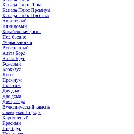
Канада Плюс Люкс
Канада Плюс Премиум
Канада Плюс Престиж
Акриловый
Виниловый
Корабельная доска
Под бревно
Формованный
Вспененный
Альта Борд
Альта Брус
Бежевый
Блокхаус
Люкс
Премиум
Престиж
Для дачи
Для дома
Для фасада
Вулканический камень
Сланцевая Порода
Коричневый
Красный
Под брус
Под дерево