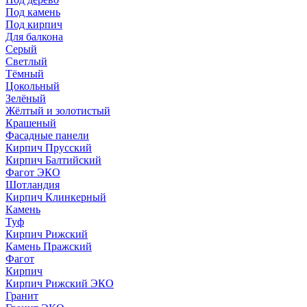
Под камень
Под кирпич
Для балкона
Серый
Светлый
Тёмный
Цокольный
Зелёный
Жёлтый и золотистый
Крашеный
Фасадные панели
Кирпич Прусский
Кирпич Балтийский
Фагот ЭКО
Шотландия
Кирпич Клинкерный
Камень
Туф
Кирпич Рижский
Камень Пражский
Фагот
Кирпич
Кирпич Рижский ЭКО
Гранит