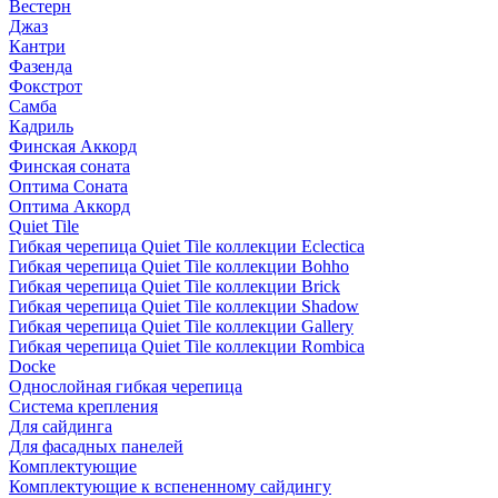
Вестерн
Джаз
Кантри
Фазенда
Фокстрот
Самба
Кадриль
Финская Аккорд
Финская соната
Оптима Соната
Оптима Аккорд
Quiet Tile
Гибкая черепица Quiet Tile коллекции Eclectica
Гибкая черепица Quiet Tile коллекции Bohho
Гибкая черепица Quiet Tile коллекции Brick
Гибкая черепица Quiet Tile коллекции Shadow
Гибкая черепица Quiet Tile коллекции Gallery
Гибкая черепица Quiet Tile коллекции Rombica
Docke
Однослойная гибкая черепица
Система крепления
Для сайдинга
Для фасадных панелей
Комплектующие
Комплектующие к вспененному сайдингу