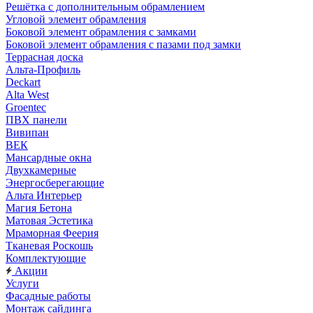
Решётка с дополнительным обрамлением
Угловой элемент обрамления
Боковой элемент обрамления с замками
Боковой элемент обрамления с пазами под замки
Террасная доска
Альта-Профиль
Deckart
Alta West
Groentec
ПВХ панели
Вивипан
ВЕК
Мансардные окна
Двухкамерные
Энергосберегающие
Альта Интерьер
Магия Бетона
Матовая Эстетика
Мраморная Феерия
Тканевая Роскошь
Комплектующие
Акции
Услуги
Фасадные работы
Монтаж сайдинга