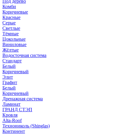
Под дерево
Комби
Коричневые
Красные
Серые
Светлые
Тёмные
Цокольные
Виниловые
Жёлтые
Водосточная система
Стандарт
Белый
Коричневый
Элит
Графит
Белый
Коричневый
Дренажная система
Ламинат
ГРАНД СТЭП
Кровля
Alta-Roof
Технониколь (Shinglas)
Континент