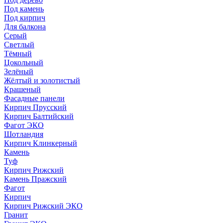
Под камень
Под кирпич
Для балкона
Серый
Светлый
Тёмный
Цокольный
Зелёный
Жёлтый и золотистый
Крашеный
Фасадные панели
Кирпич Прусский
Кирпич Балтийский
Фагот ЭКО
Шотландия
Кирпич Клинкерный
Камень
Туф
Кирпич Рижский
Камень Пражский
Фагот
Кирпич
Кирпич Рижский ЭКО
Гранит