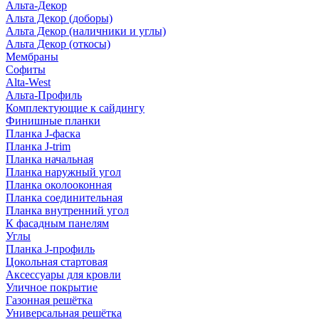
Альта-Декор
Альта Декор (доборы)
Альта Декор (наличники и углы)
Альта Декор (откосы)
Мембраны
Софиты
Alta-West
Альта-Профиль
Комплектующие к сайдингу
Финишные планки
Планка J-фаска
Планка J-trim
Планка начальная
Планка наружный угол
Планка околооконная
Планка соединительная
Планка внутренний угол
К фасадным панелям
Углы
Планка J-профиль
Цокольная стартовая
Аксессуары для кровли
Уличное покрытие
Газонная решётка
Универсальная решётка