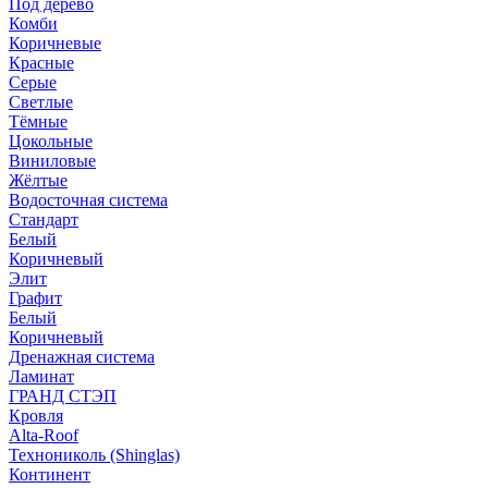
Под дерево
Комби
Коричневые
Красные
Серые
Светлые
Тёмные
Цокольные
Виниловые
Жёлтые
Водосточная система
Стандарт
Белый
Коричневый
Элит
Графит
Белый
Коричневый
Дренажная система
Ламинат
ГРАНД СТЭП
Кровля
Alta-Roof
Технониколь (Shinglas)
Континент