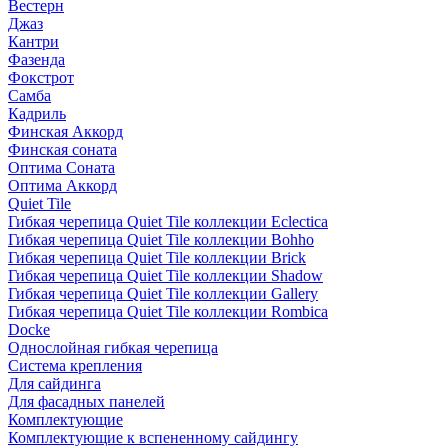
Вестерн
Джаз
Кантри
Фазенда
Фокстрот
Самба
Кадриль
Финская Аккорд
Финская соната
Оптима Соната
Оптима Аккорд
Quiet Tile
Гибкая черепица Quiet Tile коллекции Eclectica
Гибкая черепица Quiet Tile коллекции Bohho
Гибкая черепица Quiet Tile коллекции Brick
Гибкая черепица Quiet Tile коллекции Shadow
Гибкая черепица Quiet Tile коллекции Gallery
Гибкая черепица Quiet Tile коллекции Rombica
Docke
Однослойная гибкая черепица
Система крепления
Для сайдинга
Для фасадных панелей
Комплектующие
Комплектующие к вспененному сайдингу