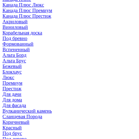
Канада Плюс Люкс
Канада Плюс Премиум
Канада Плюс Престиж
Акриловый
Виниловый
Корабельная доска
Под бревно
Формованный
Вспененный
Альта Борд
Альта Брус
Бежевый
Блокхаус
Люкс
Премиум
Престиж
Для дачи
Для дома
Для фасада
Вулканический камень
Сланцевая Порода
Коричневый
Красный
Под брус
Под дерево