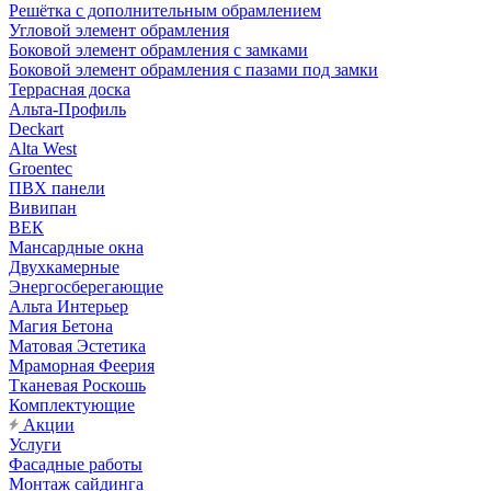
Решётка с дополнительным обрамлением
Угловой элемент обрамления
Боковой элемент обрамления с замками
Боковой элемент обрамления с пазами под замки
Террасная доска
Альта-Профиль
Deckart
Alta West
Groentec
ПВХ панели
Вивипан
ВЕК
Мансардные окна
Двухкамерные
Энергосберегающие
Альта Интерьер
Магия Бетона
Матовая Эстетика
Мраморная Феерия
Тканевая Роскошь
Комплектующие
Акции
Услуги
Фасадные работы
Монтаж сайдинга