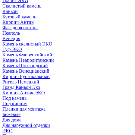
Гранит ЭКО
Скалистый камень
Каньон
Бутовый камень
Кирпич-Антик
Фасадная плитка
Неаполь
Венеция
Камень скалистый ЭКО
Туф ЭКО
Камень Флорентийский
Камень Неаполитанский
Камень Шотландский
Камень Венецианский
Кирпич Рустикальный
Ригель Немецкий
Гранд Каньон Эко
Кирпич Антик ЭКО
Под камень
Под кирпич
Планки для монтажа
Бежевые
Для дома
Для наружной отделки
ЭКO