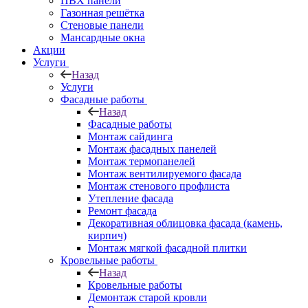
ПВХ панели
Газонная решётка
Стеновые панели
Мансардные окна
Акции
Услуги
Назад
Услуги
Фасадные работы
Назад
Фасадные работы
Монтаж сайдинга
Монтаж фасадных панелей
Монтаж термопанелей
Монтаж вентилируемого фасада
Монтаж стенового профлиста
Утепление фасада
Ремонт фасада
Декоративная облицовка фасада (камень,
кирпич)
Монтаж мягкой фасадной плитки
Кровельные работы
Назад
Кровельные работы
Демонтаж старой кровли