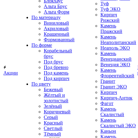
Блокхаус
Туф
Альта Брус
Туф ЭКО
Альта Форм
Кирпич
По материалу
Рижский
Виниловый
Камень
Акриловый
Пражский
Крашенный
Камень
Формованный
Неаполитанский
По форме
Неаполь ЭКО
Корабельный
Камень
брус
Венецианский
Под брус
Венеция ЭКО
Под бревно
Камень
Акции
Под камень
Флорентийский
Под кирпич
Гранит
По цвету
Гранит ЭКО
Бежевый
Кирпич
Жёлтый и
Кирпич-Антик
золотистый
Фагот
Зелёный
Камень
Коричневый
Скалистый
Серый
Камень
Красный
Скалистый ЭКО
Светлый
Каньон
Тёмный
Камень