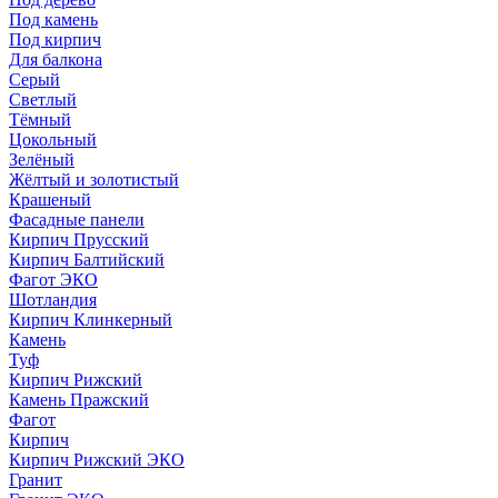
Под камень
Под кирпич
Для балкона
Серый
Светлый
Тёмный
Цокольный
Зелёный
Жёлтый и золотистый
Крашеный
Фасадные панели
Кирпич Прусский
Кирпич Балтийский
Фагот ЭКО
Шотландия
Кирпич Клинкерный
Камень
Туф
Кирпич Рижский
Камень Пражский
Фагот
Кирпич
Кирпич Рижский ЭКО
Гранит