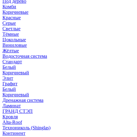
Под дерево
Комби
Коричневые
Красные
Серые
Светлые
Тёмные
Цокольные
Виниловые
Жёлтые
Водосточная система
Стандарт
Белый
Коричневый
Элит
Графит
Белый
Коричневый
Дренажная система
Ламинат
ГРАНД СТЭП
Кровля
Alta-Roof
Технониколь (Shinglas)
Континент