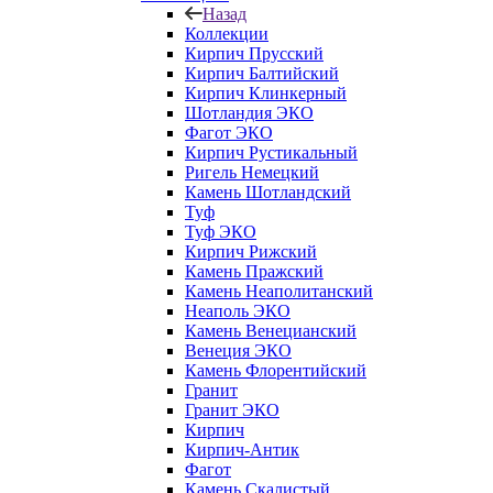
Назад
Коллекции
Кирпич Прусский
Кирпич Балтийский
Кирпич Клинкерный
Шотландия ЭКО
Фагот ЭКО
Кирпич Рустикальный
Ригель Немецкий
Камень Шотландский
Туф
Туф ЭКО
Кирпич Рижский
Камень Пражский
Камень Неаполитанский
Неаполь ЭКО
Камень Венецианский
Венеция ЭКО
Камень Флорентийский
Гранит
Гранит ЭКО
Кирпич
Кирпич-Антик
Фагот
Камень Скалистый