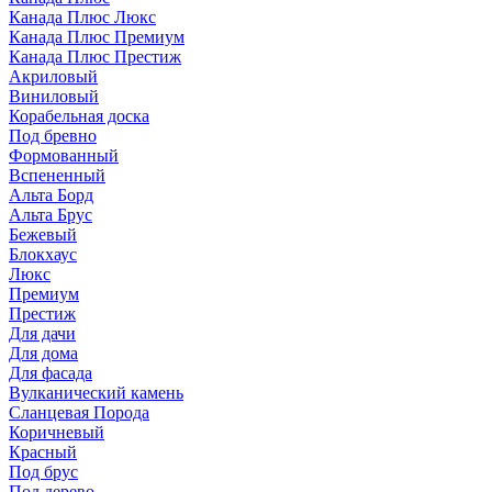
Канада Плюс Люкс
Канада Плюс Премиум
Канада Плюс Престиж
Акриловый
Виниловый
Корабельная доска
Под бревно
Формованный
Вспененный
Альта Борд
Альта Брус
Бежевый
Блокхаус
Люкс
Премиум
Престиж
Для дачи
Для дома
Для фасада
Вулканический камень
Сланцевая Порода
Коричневый
Красный
Под брус
Под дерево