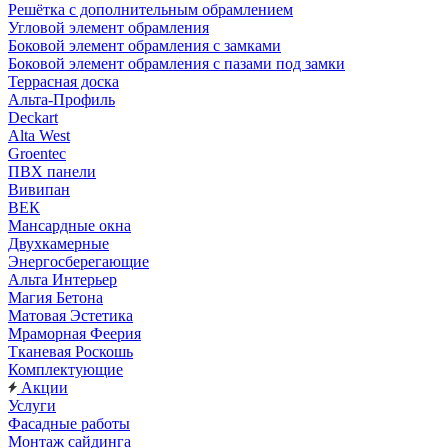
Решётка с дополнительным обрамлением
Угловой элемент обрамления
Боковой элемент обрамления с замками
Боковой элемент обрамления с пазами под замки
Террасная доска
Альта-Профиль
Deckart
Alta West
Groentec
ПВХ панели
Вивипан
ВЕК
Мансардные окна
Двухкамерные
Энергосберегающие
Альта Интерьер
Магия Бетона
Матовая Эстетика
Мраморная Феерия
Тканевая Роскошь
Комплектующие
Акции
Услуги
Фасадные работы
Монтаж сайдинга