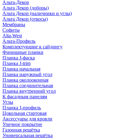
Альта-Декор
Альта Декор (доборы)
Альта Декор (наличники и углы)
Альта Декор (откосы)
Мембраны
Софиты
Alta-West
Альта-Профиль
Комплектующие к сайдингу
Финишные планки
Планка J-фаска
Планка J-trim
Планка начальная
Планка наружный угол
Планка околооконная
Планка соединительная
Планка внутренний угол
К фасадным панелям
Углы
Планка J-профиль
Цокольная стартовая
Аксессуары для кровли
Уличное покрытие
Газонная решётка
Универсальная решётка