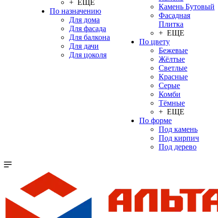
+ ЕЩЕ
Камень Бутовый
По назначению
Фасадная
Для дома
Плитка
Для фасада
+ ЕЩЕ
Для балкона
По цвету
Для дачи
Бежевые
Для цоколя
Жёлтые
Светлые
Красные
Серые
Комби
Тёмные
+ ЕЩЕ
По форме
Под камень
Под кирпич
Под дерево