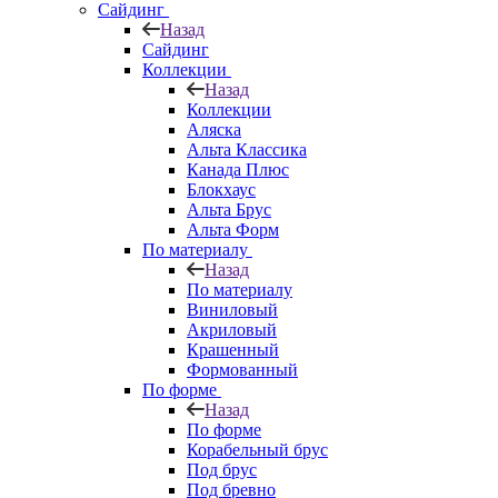
Сайдинг
Назад
Сайдинг
Коллекции
Назад
Коллекции
Аляска
Альта Классика
Канада Плюс
Блокхаус
Альта Брус
Альта Форм
По материалу
Назад
По материалу
Виниловый
Акриловый
Крашенный
Формованный
По форме
Назад
По форме
Корабельный брус
Под брус
Под бревно