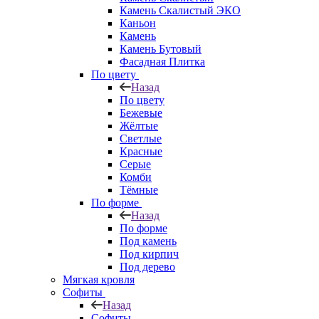
Камень Скалистый ЭКО
Каньон
Камень
Камень Бутовый
Фасадная Плитка
По цвету
Назад
По цвету
Бежевые
Жёлтые
Светлые
Красные
Серые
Комби
Тёмные
По форме
Назад
По форме
Под камень
Под кирпич
Под дерево
Мягкая кровля
Софиты
Назад
Софиты