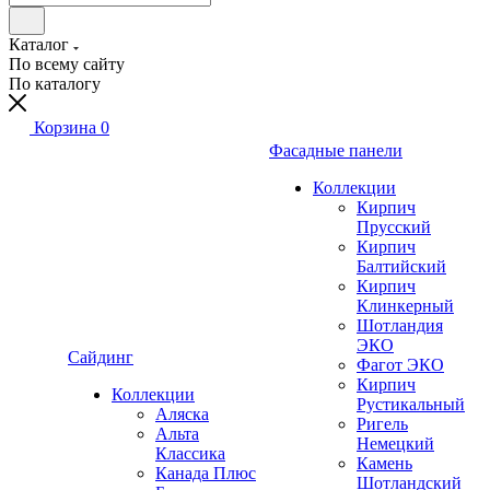
Каталог
По всему сайту
По каталогу
Корзина
0
Фасадные панели
Коллекции
Кирпич
Прусский
Кирпич
Балтийский
Кирпич
Клинкерный
Шотландия
ЭКО
Сайдинг
Фагот ЭКО
Кирпич
Коллекции
Рустикальный
Аляска
Ригель
Альта
Немецкий
Классика
Камень
Канада Плюс
Шотландский