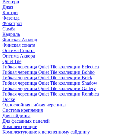
Вестерн
Джаз
Кантри
Фазенда
Фокстрот
Самба
Кадриль
Финская Аккорд
Финская соната
Оптима Соната
Оптима Аккорд
Quiet Tile
Гибкая черепица Quiet Tile коллекции Eclectica
Гибкая черепица Quiet Tile коллекции Bohho
Гибкая черепица Quiet Tile коллекции Brick
Гибкая черепица Quiet Tile коллекции Shadow
Гибкая черепица Quiet Tile коллекции Gallery
Гибкая черепица Quiet Tile коллекции Rombica
Docke
Однослойная гибкая черепица
Система крепления
Для сайдинга
Для фасадных панелей
Комплектующие
Комплектующие к вспененному сайдингу