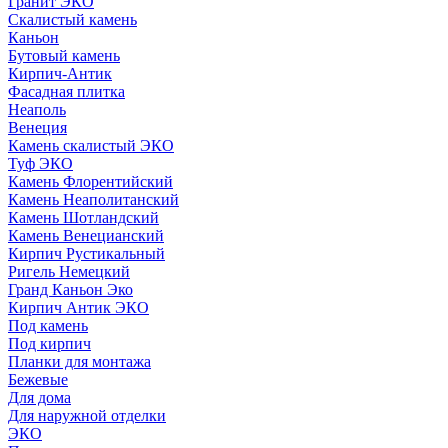
Гранит ЭКО
Скалистый камень
Каньон
Бутовый камень
Кирпич-Антик
Фасадная плитка
Неаполь
Венеция
Камень скалистый ЭКО
Туф ЭКО
Камень Флорентийский
Камень Неаполитанский
Камень Шотландский
Камень Венецианский
Кирпич Рустикальный
Ригель Немецкий
Гранд Каньон Эко
Кирпич Антик ЭКО
Под камень
Под кирпич
Планки для монтажа
Бежевые
Для дома
Для наружной отделки
ЭКO