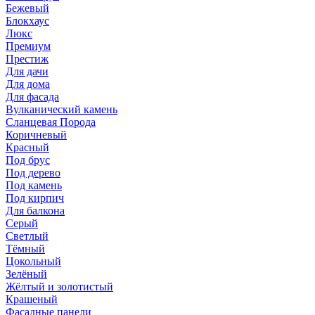
Бежевый
Блокхаус
Люкс
Премиум
Престиж
Для дачи
Для дома
Для фасада
Вулканический камень
Сланцевая Порода
Коричневый
Красный
Под брус
Под дерево
Под камень
Под кирпич
Для балкона
Серый
Светлый
Тёмный
Цокольный
Зелёный
Жёлтый и золотистый
Крашеный
Фасадные панели