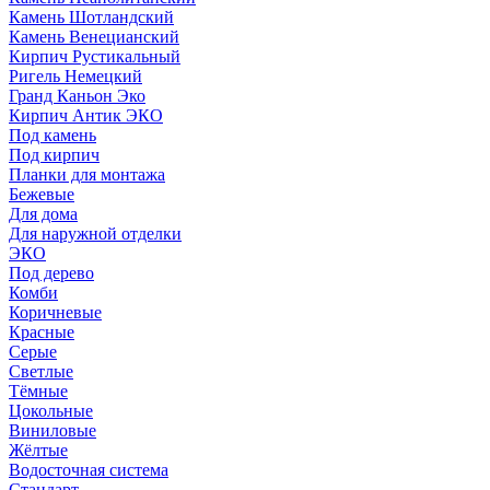
Камень Шотландский
Камень Венецианский
Кирпич Рустикальный
Ригель Немецкий
Гранд Каньон Эко
Кирпич Антик ЭКО
Под камень
Под кирпич
Планки для монтажа
Бежевые
Для дома
Для наружной отделки
ЭКO
Под дерево
Комби
Коричневые
Красные
Серые
Светлые
Тёмные
Цокольные
Виниловые
Жёлтые
Водосточная система
Стандарт