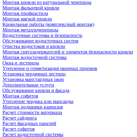
Монтаж кровли из натуральной черепицы
Монтаж фальцевой кровли
Монтаж профнастила
Монтаж мягкой провли
Кровельные работы (комплексный монтаж)
Монтаж металлочерепицы
Водосточные системы и безопасность
Обслуживание водосточных систем
Очистка водостоков и кровли
Монтаж снегозадержателей и элементов безопасности кровли
Монтаж водосточной системы
Окна и лестницы
Утепление и герметизация оконных проемов
Установка чердачных лестниц
Установка манстардных окон
Дополнительные услуги
Обслуживание кровли и фасада
Монтаж софитов
Утепление чердака или мансарды
Монтаж подшивки карнизов
Расчет стоимости материала
Расчет сайдинга
Расчет фасадных панелей
Расчет софитов
Расчет водосточной системы