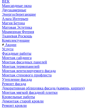
ВЕК
Мансардные окна
Двухкамерные
Энергосберегающие
Альта Интерьер
Магия Бетона
Матовая Эстетика
Мраморная Феерия
Тканевая Роскошь
Комплектующие
Акции
Услуги
Фасадные работы
Монтаж сайдинга
Монтаж фасадных панелей
Монтаж термопанелей
Монтаж вентилируемого фасада
Монтаж стенового профлиста
Утепление фасада
Ремонт фасада
Декоративная облицовка фасада (камень, кирпич)
Монтаж мягкой фасадной плитки
Кровельные работы
Демонтаж старой кровли
Ремонт кровли