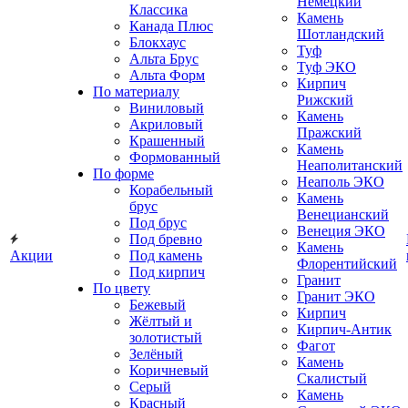
Немецкий
Классика
Камень
Канада Плюс
Шотландский
Блокхаус
Туф
Альта Брус
Туф ЭКО
Альта Форм
Кирпич
По материалу
Рижский
Виниловый
Камень
Акриловый
Пражский
Крашенный
Камень
Формованный
Неаполитанский
По форме
Неаполь ЭКО
Корабельный
Камень
брус
Венецианский
Под брус
Венеция ЭКО
Под бревно
Камень
Акции
Под камень
Флорентийский
Под кирпич
Гранит
По цвету
Гранит ЭКО
Бежевый
Кирпич
Жёлтый и
Кирпич-Антик
золотистый
Фагот
Зелёный
Камень
Коричневый
Скалистый
Серый
Камень
Красный