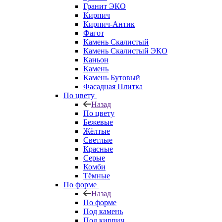
Гранит ЭКО
Кирпич
Кирпич-Антик
Фагот
Камень Скалистый
Камень Скалистый ЭКО
Каньон
Камень
Камень Бутовый
Фасадная Плитка
По цвету
Назад
По цвету
Бежевые
Жёлтые
Светлые
Красные
Серые
Комби
Тёмные
По форме
Назад
По форме
Под камень
Под кирпич