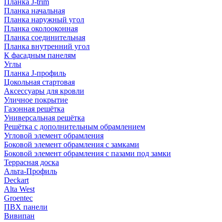
Планка J-trim
Планка начальная
Планка наружный угол
Планка околооконная
Планка соединительная
Планка внутренний угол
К фасадным панелям
Углы
Планка J-профиль
Цокольная стартовая
Аксессуары для кровли
Уличное покрытие
Газонная решётка
Универсальная решётка
Решётка с дополнительным обрамлением
Угловой элемент обрамления
Боковой элемент обрамления с замками
Боковой элемент обрамления с пазами под замки
Террасная доска
Альта-Профиль
Deckart
Alta West
Groentec
ПВХ панели
Вивипан