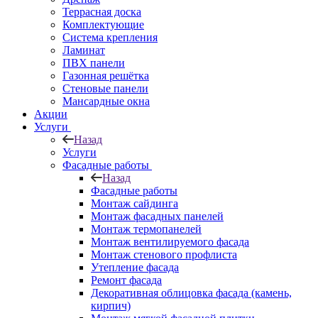
Террасная доска
Комплектующие
Система крепления
Ламинат
ПВХ панели
Газонная решётка
Стеновые панели
Мансардные окна
Акции
Услуги
Назад
Услуги
Фасадные работы
Назад
Фасадные работы
Монтаж сайдинга
Монтаж фасадных панелей
Монтаж термопанелей
Монтаж вентилируемого фасада
Монтаж стенового профлиста
Утепление фасада
Ремонт фасада
Декоративная облицовка фасада (камень,
кирпич)