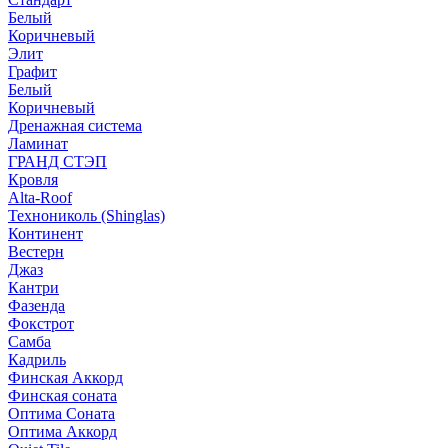
Белый
Коричневый
Элит
Графит
Белый
Коричневый
Дренажная система
Ламинат
ГРАНД СТЭП
Кровля
Alta-Roof
Технониколь (Shinglas)
Континент
Вестерн
Джаз
Кантри
Фазенда
Фокстрот
Самба
Кадриль
Финская Аккорд
Финская соната
Оптима Соната
Оптима Аккорд