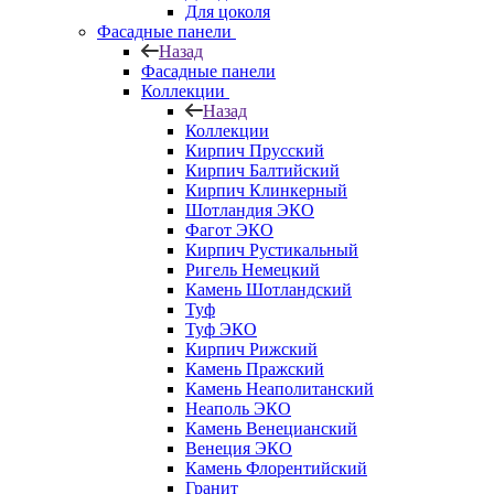
Для цоколя
Фасадные панели
Назад
Фасадные панели
Коллекции
Назад
Коллекции
Кирпич Прусский
Кирпич Балтийский
Кирпич Клинкерный
Шотландия ЭКО
Фагот ЭКО
Кирпич Рустикальный
Ригель Немецкий
Камень Шотландский
Туф
Туф ЭКО
Кирпич Рижский
Камень Пражский
Камень Неаполитанский
Неаполь ЭКО
Камень Венецианский
Венеция ЭКО
Камень Флорентийский
Гранит