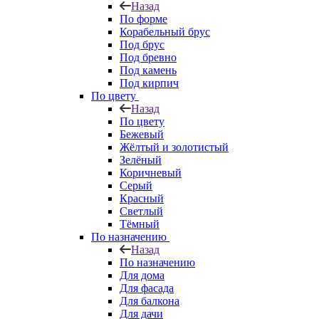
Назад
По форме
Корабельный брус
Под брус
Под бревно
Под камень
Под кирпич
По цвету
Назад
По цвету
Бежевый
Жёлтый и золотистый
Зелёный
Коричневый
Серый
Красный
Светлый
Тёмный
По назначению
Назад
По назначению
Для дома
Для фасада
Для балкона
Для дачи