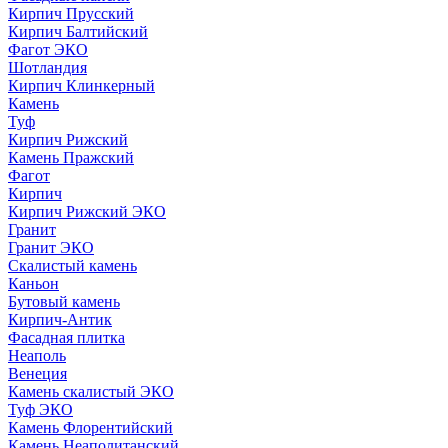
Кирпич Прусский
Кирпич Балтийский
Фагот ЭКО
Шотландия
Кирпич Клинкерный
Камень
Туф
Кирпич Рижский
Камень Пражский
Фагот
Кирпич
Кирпич Рижский ЭКО
Гранит
Гранит ЭКО
Скалистый камень
Каньон
Бутовый камень
Кирпич-Антик
Фасадная плитка
Неаполь
Венеция
Камень скалистый ЭКО
Туф ЭКО
Камень Флорентийский
Камень Неаполитанский