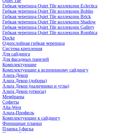
Quiet Tile
Гибкая черепица Quiet Tile коллекции Eclectica
Гибкая черепица Quiet Tile коллекции Bohho
Гибкая черепица Quiet Tile коллекции Brick
Гибкая черепица Quiet Tile коллекции Shadow
Гибкая черепица Quiet Tile коллекции Gallery
Гибкая черепица Quiet Tile коллекции Rombica
Docke
Однослойная гибкая черепица
Система крепления
Для сайдинга
Для фасадных панелей
Комплектующие
Комплектующие к вспененному сайдингу
Альта-Декор
Альта Декор (доборы)
Альта Декор (наличники и углы)
Альта Декор (откосы)
Мембраны
Софиты
Alta-West
Альта-Профиль
Комплектующие к сайдингу
Финишные планки
Планка J-фаска