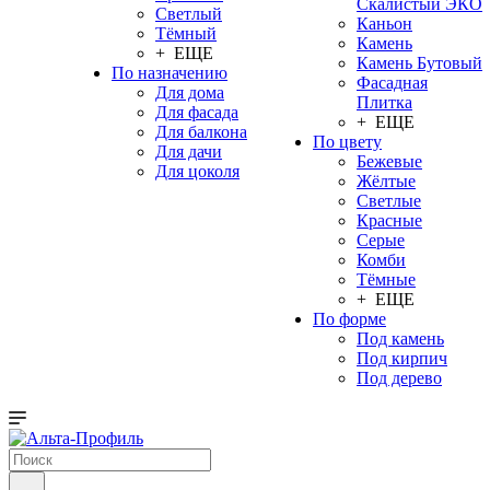
Скалистый ЭКО
Светлый
Каньон
Тёмный
Камень
+ ЕЩЕ
Камень Бутовый
По назначению
Фасадная
Для дома
Плитка
Для фасада
+ ЕЩЕ
Для балкона
По цвету
Для дачи
Бежевые
Для цоколя
Жёлтые
Светлые
Красные
Серые
Комби
Тёмные
+ ЕЩЕ
По форме
Под камень
Под кирпич
Под дерево