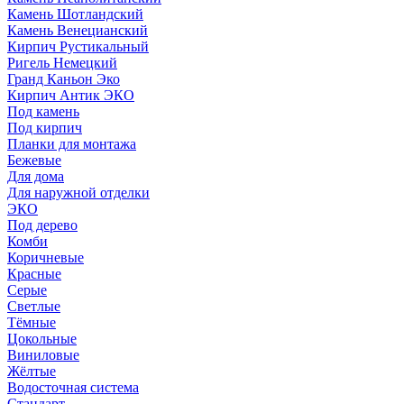
Камень Шотландский
Камень Венецианский
Кирпич Рустикальный
Ригель Немецкий
Гранд Каньон Эко
Кирпич Антик ЭКО
Под камень
Под кирпич
Планки для монтажа
Бежевые
Для дома
Для наружной отделки
ЭКO
Под дерево
Комби
Коричневые
Красные
Серые
Светлые
Тёмные
Цокольные
Виниловые
Жёлтые
Водосточная система
Стандарт