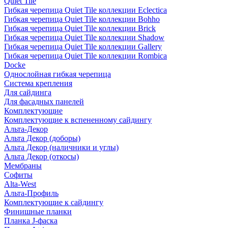
Quiet Tile
Гибкая черепица Quiet Tile коллекции Eclectica
Гибкая черепица Quiet Tile коллекции Bohho
Гибкая черепица Quiet Tile коллекции Brick
Гибкая черепица Quiet Tile коллекции Shadow
Гибкая черепица Quiet Tile коллекции Gallery
Гибкая черепица Quiet Tile коллекции Rombica
Docke
Однослойная гибкая черепица
Система крепления
Для сайдинга
Для фасадных панелей
Комплектующие
Комплектующие к вспененному сайдингу
Альта-Декор
Альта Декор (доборы)
Альта Декор (наличники и углы)
Альта Декор (откосы)
Мембраны
Софиты
Alta-West
Альта-Профиль
Комплектующие к сайдингу
Финишные планки
Планка J-фаска