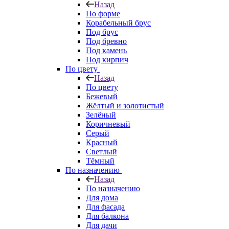
Назад
По форме
Корабельный брус
Под брус
Под бревно
Под камень
Под кирпич
По цвету
Назад
По цвету
Бежевый
Жёлтый и золотистый
Зелёный
Коричневый
Серый
Красный
Светлый
Тёмный
По назначению
Назад
По назначению
Для дома
Для фасада
Для балкона
Для дачи