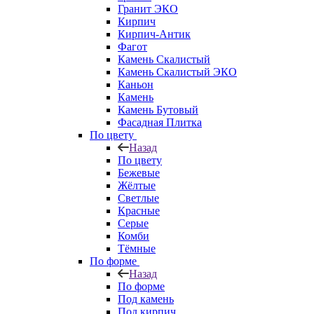
Гранит ЭКО
Кирпич
Кирпич-Антик
Фагот
Камень Скалистый
Камень Скалистый ЭКО
Каньон
Камень
Камень Бутовый
Фасадная Плитка
По цвету
Назад
По цвету
Бежевые
Жёлтые
Светлые
Красные
Серые
Комби
Тёмные
По форме
Назад
По форме
Под камень
Под кирпич