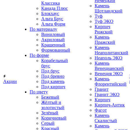
Немецкий
Классика
Камень
Канада Плюс
Шотландский
Блокхаус
Туф
Альта Брус
Туф ЭКО
Альта Форм
Кирпич
По материалу
Рижский
Виниловый
Камень
Акриловый
Пражский
Крашенный
Камень
Формованный
Неаполитанский
По форме
Неаполь ЭКО
Корабельный
Камень
брус
Венецианский
Под брус
Венеция ЭКО
Под бревно
Камень
Акции
Под камень
Флорентийский
Под кирпич
Гранит
По цвету
Гранит ЭКО
Бежевый
Кирпич
Жёлтый и
Кирпич-Антик
золотистый
Фагот
Зелёный
Камень
Коричневый
Скалистый
Серый
Камень
Красный