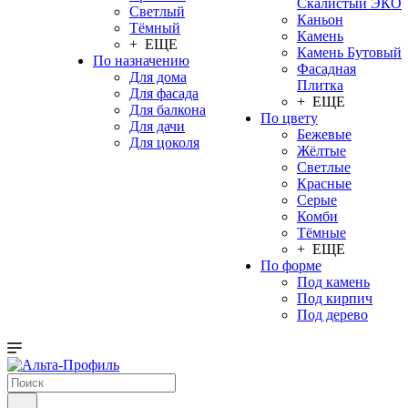
Скалистый ЭКО
Светлый
Каньон
Тёмный
Камень
+ ЕЩЕ
Камень Бутовый
По назначению
Фасадная
Для дома
Плитка
Для фасада
+ ЕЩЕ
Для балкона
По цвету
Для дачи
Бежевые
Для цоколя
Жёлтые
Светлые
Красные
Серые
Комби
Тёмные
+ ЕЩЕ
По форме
Под камень
Под кирпич
Под дерево