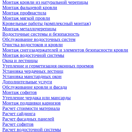
Монтаж кровли из натуральной черепицы
Монтаж фальцевой кровли
Монтаж профнастила
Монтаж мягкой провли
Кровельные работы (комплексный монтаж)
Монтаж металлочерепицы
Водосточные системы и безопасность
Обслуживание водосточных систем
Очистка водостоков и кровли
Монтаж снегозадержателей и элементов безопасности кровли
Монтаж водосточной системы
Окна и лестницы
Утепление и герметизация оконных проемов
Установка чердачных лестниц
Установка манстардных окон
Дополнительные услуги
Обслуживание кровли и фасада
Монтаж софитов
Утепление чердака или мансарды
Монтаж подшивки карнизов
Расчет стоимости материала
Расчет сайдинга
Расчет фасадных панелей
Расчет софитов
Расчет водосточной системы