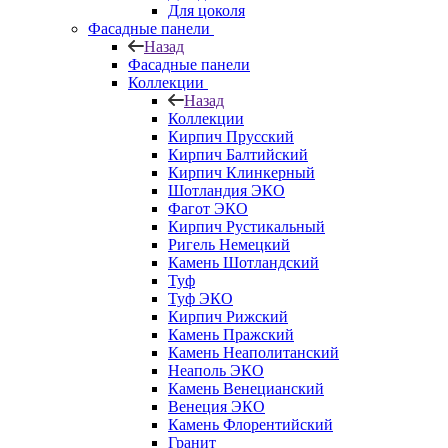
Для цоколя
Фасадные панели
Назад
Фасадные панели
Коллекции
Назад
Коллекции
Кирпич Прусский
Кирпич Балтийский
Кирпич Клинкерный
Шотландия ЭКО
Фагот ЭКО
Кирпич Рустикальный
Ригель Немецкий
Камень Шотландский
Туф
Туф ЭКО
Кирпич Рижский
Камень Пражский
Камень Неаполитанский
Неаполь ЭКО
Камень Венецианский
Венеция ЭКО
Камень Флорентийский
Гранит