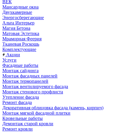
ВЕК
Мансардные окна
Двухкамерные
Энергосберегающие
Альта Интерьер
Магия Бетона
Матовая Эстетика
Мраморная Феерия
Тканевая Роскошь
Комплектующие
Акции
Услуги
Фасадные работы
Монтаж сайдинга
Монтаж фасадных панелей
Монтаж термопанелей
Монтаж вентилируемого фасада
Монтаж стенового профлиста
Утепление фасада
Ремонт фасада
Декоративная облицовка фасада (камень, кирпич)
Монтаж мягкой фасадной плитки
Кровельные работы
Демонтаж старой кровли
Ремонт кровли