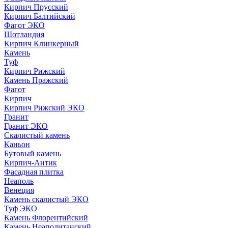
Кирпич Прусский
Кирпич Балтийский
Фагот ЭКО
Шотландия
Кирпич Клинкерный
Камень
Туф
Кирпич Рижский
Камень Пражский
Фагот
Кирпич
Кирпич Рижский ЭКО
Гранит
Гранит ЭКО
Скалистый камень
Каньон
Бутовый камень
Кирпич-Антик
Фасадная плитка
Неаполь
Венеция
Камень скалистый ЭКО
Туф ЭКО
Камень Флорентийский
Камень Неаполитанский