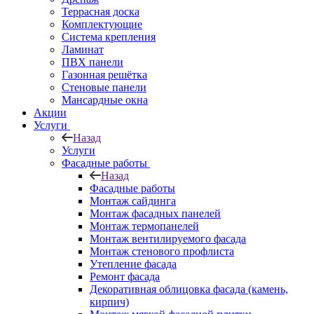
Террасная доска
Комплектующие
Система крепления
Ламинат
ПВХ панели
Газонная решётка
Стеновые панели
Мансардные окна
Акции
Услуги
Назад
Услуги
Фасадные работы
Назад
Фасадные работы
Монтаж сайдинга
Монтаж фасадных панелей
Монтаж термопанелей
Монтаж вентилируемого фасада
Монтаж стенового профлиста
Утепление фасада
Ремонт фасада
Декоративная облицовка фасада (камень,
кирпич)