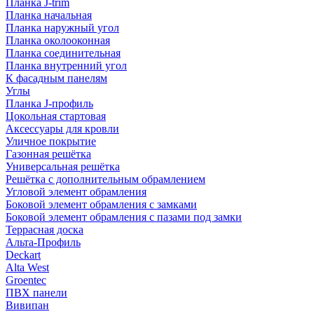
Планка J-trim
Планка начальная
Планка наружный угол
Планка околооконная
Планка соединительная
Планка внутренний угол
К фасадным панелям
Углы
Планка J-профиль
Цокольная стартовая
Аксессуары для кровли
Уличное покрытие
Газонная решётка
Универсальная решётка
Решётка с дополнительным обрамлением
Угловой элемент обрамления
Боковой элемент обрамления с замками
Боковой элемент обрамления с пазами под замки
Террасная доска
Альта-Профиль
Deckart
Alta West
Groentec
ПВХ панели
Вивипан