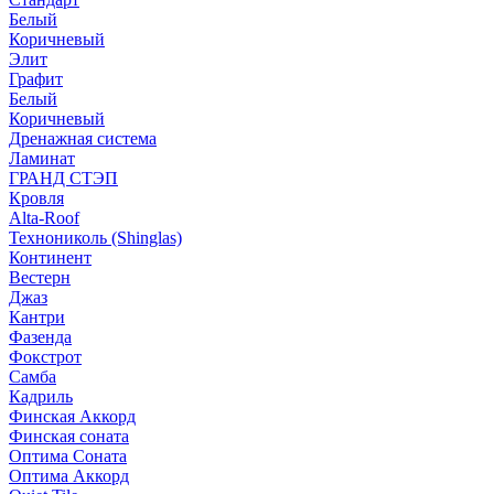
Белый
Коричневый
Элит
Графит
Белый
Коричневый
Дренажная система
Ламинат
ГРАНД СТЭП
Кровля
Alta-Roof
Технониколь (Shinglas)
Континент
Вестерн
Джаз
Кантри
Фазенда
Фокстрот
Самба
Кадриль
Финская Аккорд
Финская соната
Оптима Соната
Оптима Аккорд