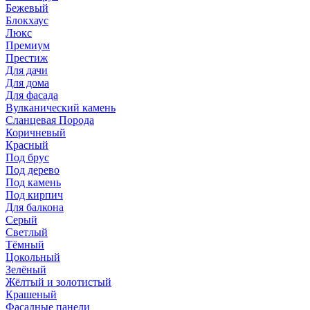
Бежевый
Блокхаус
Люкс
Премиум
Престиж
Для дачи
Для дома
Для фасада
Вулканический камень
Сланцевая Порода
Коричневый
Красный
Под брус
Под дерево
Под камень
Под кирпич
Для балкона
Серый
Светлый
Тёмный
Цокольный
Зелёный
Жёлтый и золотистый
Крашеный
Фасадные панели