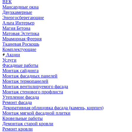
ВЕК
Мансардные окна
Двухкамерные
Энергосберегающие
Альта Интерьер
Магия Бетона
Матовая Эстетика
Мраморная Феерия
Тканевая Роскошь
Комплектующие
Акции
Услуги
Фасадные работы
Монтаж сайдинга
Монтаж фасадных панелей
Монтаж термопанелей
Монтаж вентилируемого фасада
Монтаж стенового профлиста
Утепление фасада
Ремонт фасада
Декоративная облицовка фасада (камень, кирпич)
Монтаж мягкой фасадной плитки
Кровельные работы
Демонтаж старой кровли
Ремонт кровли