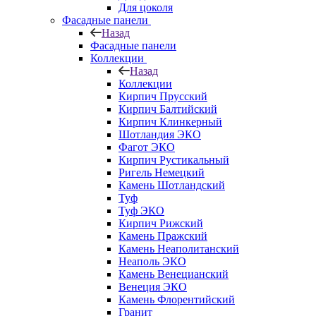
Для цоколя
Фасадные панели
Назад
Фасадные панели
Коллекции
Назад
Коллекции
Кирпич Прусский
Кирпич Балтийский
Кирпич Клинкерный
Шотландия ЭКО
Фагот ЭКО
Кирпич Рустикальный
Ригель Немецкий
Камень Шотландский
Туф
Туф ЭКО
Кирпич Рижский
Камень Пражский
Камень Неаполитанский
Неаполь ЭКО
Камень Венецианский
Венеция ЭКО
Камень Флорентийский
Гранит