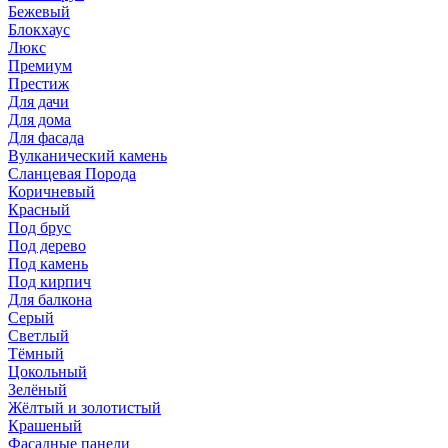
Бежевый
Блокхаус
Люкс
Премиум
Престиж
Для дачи
Для дома
Для фасада
Вулканический камень
Сланцевая Порода
Коричневый
Красный
Под брус
Под дерево
Под камень
Под кирпич
Для балкона
Серый
Светлый
Тёмный
Цокольный
Зелёный
Жёлтый и золотистый
Крашеный
Фасадные панели