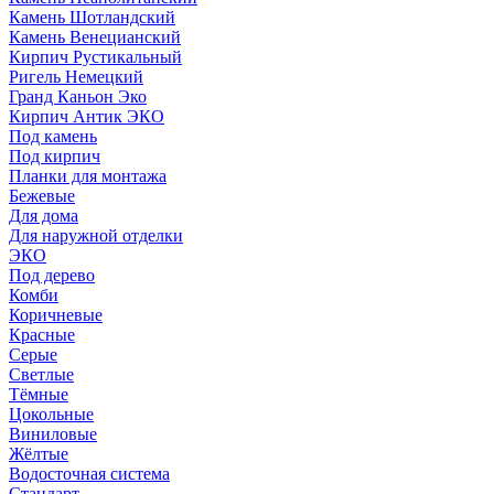
Камень Шотландский
Камень Венецианский
Кирпич Рустикальный
Ригель Немецкий
Гранд Каньон Эко
Кирпич Антик ЭКО
Под камень
Под кирпич
Планки для монтажа
Бежевые
Для дома
Для наружной отделки
ЭКO
Под дерево
Комби
Коричневые
Красные
Серые
Светлые
Тёмные
Цокольные
Виниловые
Жёлтые
Водосточная система
Стандарт