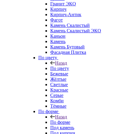
Гранит ЭКО
Кирпич
Кирпич-Антик
Фагот
Камень Скалистый
Камень Скалистый ЭКО
Каньон
Камень
Камень Бутовый
Фасадная Плитка
По цвету
Назад
По цвету
Бежевые
Жёлтые
Светлые
Красные
Серые
Комби
Тёмные
По форме
Назад
По форме
Под камень
Под кирпич