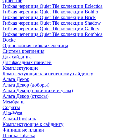
Quiet Tile
Гибкая черепица Quiet Tile коллекции Eclectica
Гибкая черепица Quiet Tile коллекции Bohho
Гибкая черепица Quiet Tile коллекции Brick
Гибкая черепица Quiet Tile коллекции Shadow
Гибкая черепица Quiet Tile коллекции Gallery
Гибкая черепица Quiet Tile коллекции Rombica
Docke
Однослойная гибкая черепица
Система крепления
Для сайдинга
Для фасадных панелей
Комплектующие
Комплектующие к вспененному сайдингу
Альта-Декор
Альта Декор (доборы)
Альта Декор (наличники и углы)
Альта Декор (откосы)
Мембраны
Софиты
Alta-West
Альта-Профиль
Комплектующие к сайдингу
Финишные планки
Планка J-фаска