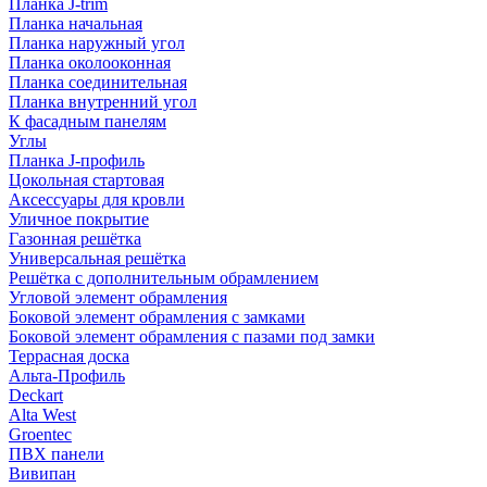
Планка J-trim
Планка начальная
Планка наружный угол
Планка околооконная
Планка соединительная
Планка внутренний угол
К фасадным панелям
Углы
Планка J-профиль
Цокольная стартовая
Аксессуары для кровли
Уличное покрытие
Газонная решётка
Универсальная решётка
Решётка с дополнительным обрамлением
Угловой элемент обрамления
Боковой элемент обрамления с замками
Боковой элемент обрамления с пазами под замки
Террасная доска
Альта-Профиль
Deckart
Alta West
Groentec
ПВХ панели
Вивипан