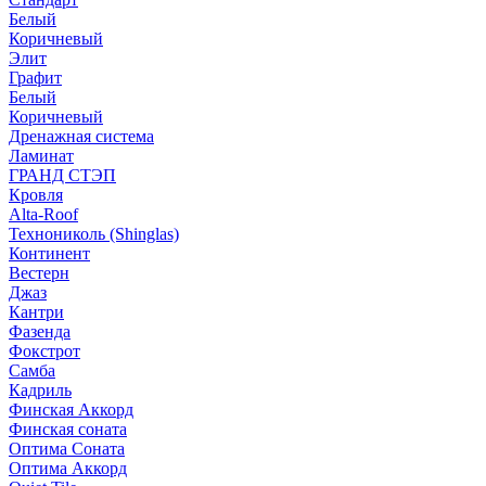
Белый
Коричневый
Элит
Графит
Белый
Коричневый
Дренажная система
Ламинат
ГРАНД СТЭП
Кровля
Alta-Roof
Технониколь (Shinglas)
Континент
Вестерн
Джаз
Кантри
Фазенда
Фокстрот
Самба
Кадриль
Финская Аккорд
Финская соната
Оптима Соната
Оптима Аккорд