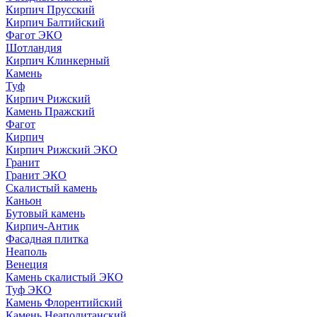
Кирпич Прусский
Кирпич Балтийский
Фагот ЭКО
Шотландия
Кирпич Клинкерный
Камень
Туф
Кирпич Рижский
Камень Пражский
Фагот
Кирпич
Кирпич Рижский ЭКО
Гранит
Гранит ЭКО
Скалистый камень
Каньон
Бутовый камень
Кирпич-Антик
Фасадная плитка
Неаполь
Венеция
Камень скалистый ЭКО
Туф ЭКО
Камень Флорентийский
Камень Неаполитанский