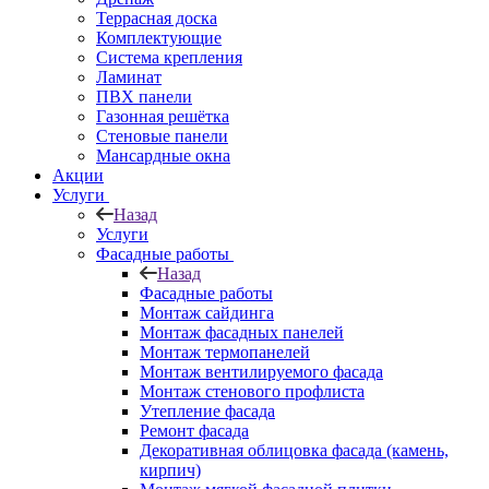
Террасная доска
Комплектующие
Система крепления
Ламинат
ПВХ панели
Газонная решётка
Стеновые панели
Мансардные окна
Акции
Услуги
Назад
Услуги
Фасадные работы
Назад
Фасадные работы
Монтаж сайдинга
Монтаж фасадных панелей
Монтаж термопанелей
Монтаж вентилируемого фасада
Монтаж стенового профлиста
Утепление фасада
Ремонт фасада
Декоративная облицовка фасада (камень,
кирпич)