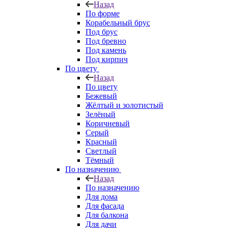
Назад
По форме
Корабельный брус
Под брус
Под бревно
Под камень
Под кирпич
По цвету
Назад
По цвету
Бежевый
Жёлтый и золотистый
Зелёный
Коричневый
Серый
Красный
Светлый
Тёмный
По назначению
Назад
По назначению
Для дома
Для фасада
Для балкона
Для дачи