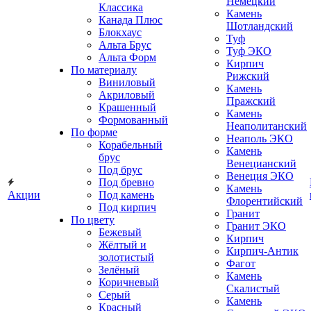
Немецкий
Классика
Камень
Канада Плюс
Шотландский
Блокхаус
Туф
Альта Брус
Туф ЭКО
Альта Форм
Кирпич
По материалу
Рижский
Виниловый
Камень
Акриловый
Пражский
Крашенный
Камень
Формованный
Неаполитанский
По форме
Неаполь ЭКО
Корабельный
Камень
брус
Венецианский
Под брус
Венеция ЭКО
Под бревно
Камень
Акции
Под камень
Флорентийский
Под кирпич
Гранит
По цвету
Гранит ЭКО
Бежевый
Кирпич
Жёлтый и
Кирпич-Антик
золотистый
Фагот
Зелёный
Камень
Коричневый
Скалистый
Серый
Камень
Красный