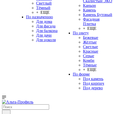
Скалистый ЭКО
Светлый
Каньон
Тёмный
Камень
+ ЕЩЕ
Камень Бутовый
По назначению
Фасадная
Для дома
Плитка
Для фасада
+ ЕЩЕ
Для балкона
По цвету
Для дачи
Бежевые
Для цоколя
Жёлтые
Светлые
Красные
Серые
Комби
Тёмные
+ ЕЩЕ
По форме
Под камень
Под кирпич
Под дерево