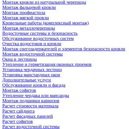
Монтаж кровли из натуральной черепицы
Монтаж фальцевой кровли
Монтаж профнастила
Монтаж мягкой провли
Кровельные работы (комплексный монтаж)
Монтаж металлочерепицы
Водосточные системы и безопасность
Обслуживание водосточных систем
Очистка водостоков и кровли
Монтаж снегозадержателей и элементов безопасности кровли
Монтаж водосточной системы
Окна и лестницы
Утепление и герметизация оконных проемов
Установка чердачных лестниц
Установка манстардных окон
Дополнительные услуги
Обслуживание кровли и фасада
Монтаж софитов
Утепление чердака или мансарды
Монтаж подшивки карнизов
Расчет стоимости материала
Расчет сайдинга
Расчет фасадных панелей
Расчет софитов
Расчет водосточной системы