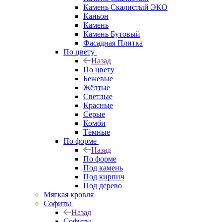
Камень Скалистый ЭКО
Каньон
Камень
Камень Бутовый
Фасадная Плитка
По цвету
Назад
По цвету
Бежевые
Жёлтые
Светлые
Красные
Серые
Комби
Тёмные
По форме
Назад
По форме
Под камень
Под кирпич
Под дерево
Мягкая кровля
Софиты
Назад
Софиты