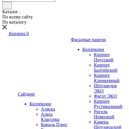
Каталог
По всему сайту
По каталогу
Корзина
0
Фасадные панели
Коллекции
Кирпич
Прусский
Кирпич
Балтийский
Кирпич
Клинкерный
Шотландия
ЭКО
Сайдинг
Фагот ЭКО
Кирпич
Коллекции
Рустикальный
Аляска
Ригель
Альта
Немецкий
Классика
Камень
Канада Плюс
Шотландский