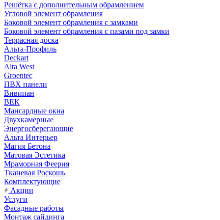
Решётка с дополнительным обрамлением
Угловой элемент обрамления
Боковой элемент обрамления с замками
Боковой элемент обрамления с пазами под замки
Террасная доска
Альта-Профиль
Deckart
Alta West
Groentec
ПВХ панели
Вивипан
ВЕК
Мансардные окна
Двухкамерные
Энергосберегающие
Альта Интерьер
Магия Бетона
Матовая Эстетика
Мраморная Феерия
Тканевая Роскошь
Комплектующие
Акции
Услуги
Фасадные работы
Монтаж сайдинга