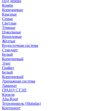
Под дерево
Комби
Коричневые
Красные
Серые
Светлые
Тёмные
Цокольные
Виниловые
Жёлтые
Водосточная система
Стандарт
Белый
Коричневый
Элит
Графит
Белый
Коричневый
Дренажная система
Ламинат
ГРАНД СТЭП
Кровля
Alta-Roof
Технониколь (Shinglas)
Континент