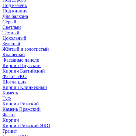
Под камень
Под кирпич
Для балкона
Серый
Светлый
Тёмный
Цокольный
Зелёный
Жёлтый и золотистый
Крашеный
Фасадные панели
Кирпич Прусский
Кирпич Балтийский
Фагот ЭКО
Шотландия
Кирпич Клинкерный
Камень
Туф
Кирпич Рижский
Камень Пражский
Фагот
Кирпич
Кирпич Рижский ЭКО
Гранит