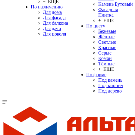
+ ЕЩЕ
Камень Бутовый
По назначению
Фасадная
Для дома
Плитка
Для фасада
+ ЕЩЕ
Для балкона
По цвету
Для дачи
Бежевые
Для цоколя
Жёлтые
Светлые
Красные
Серые
Комби
Тёмные
+ ЕЩЕ
По форме
Под камень
Под кирпич
Под дерево