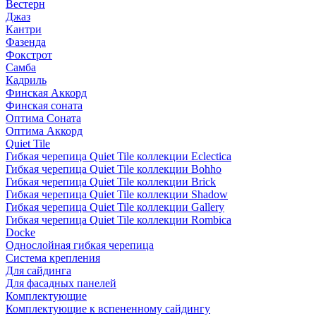
Вестерн
Джаз
Кантри
Фазенда
Фокстрот
Самба
Кадриль
Финская Аккорд
Финская соната
Оптима Соната
Оптима Аккорд
Quiet Tile
Гибкая черепица Quiet Tile коллекции Eclectica
Гибкая черепица Quiet Tile коллекции Bohho
Гибкая черепица Quiet Tile коллекции Brick
Гибкая черепица Quiet Tile коллекции Shadow
Гибкая черепица Quiet Tile коллекции Gallery
Гибкая черепица Quiet Tile коллекции Rombica
Docke
Однослойная гибкая черепица
Система крепления
Для сайдинга
Для фасадных панелей
Комплектующие
Комплектующие к вспененному сайдингу