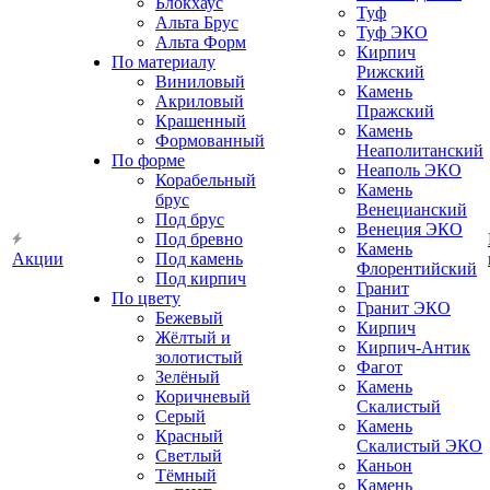
Блокхаус
Туф
Альта Брус
Туф ЭКО
Альта Форм
Кирпич
По материалу
Рижский
Виниловый
Камень
Акриловый
Пражский
Крашенный
Камень
Формованный
Неаполитанский
По форме
Неаполь ЭКО
Корабельный
Камень
брус
Венецианский
Под брус
Венеция ЭКО
Под бревно
Камень
Акции
Под камень
Флорентийский
Под кирпич
Гранит
По цвету
Гранит ЭКО
Бежевый
Кирпич
Жёлтый и
Кирпич-Антик
золотистый
Фагот
Зелёный
Камень
Коричневый
Скалистый
Серый
Камень
Красный
Скалистый ЭКО
Светлый
Каньон
Тёмный
Камень