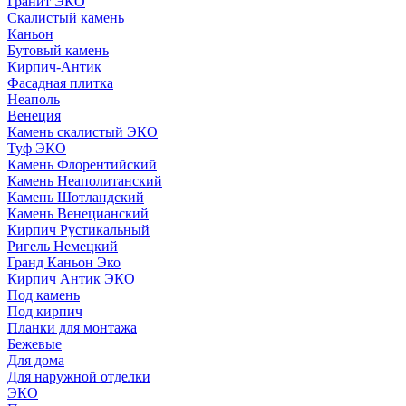
Гранит ЭКО
Скалистый камень
Каньон
Бутовый камень
Кирпич-Антик
Фасадная плитка
Неаполь
Венеция
Камень скалистый ЭКО
Туф ЭКО
Камень Флорентийский
Камень Неаполитанский
Камень Шотландский
Камень Венецианский
Кирпич Рустикальный
Ригель Немецкий
Гранд Каньон Эко
Кирпич Антик ЭКО
Под камень
Под кирпич
Планки для монтажа
Бежевые
Для дома
Для наружной отделки
ЭКO