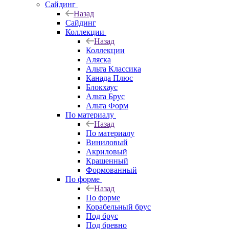
Сайдинг
Назад
Сайдинг
Коллекции
Назад
Коллекции
Аляска
Альта Классика
Канада Плюс
Блокхаус
Альта Брус
Альта Форм
По материалу
Назад
По материалу
Виниловый
Акриловый
Крашенный
Формованный
По форме
Назад
По форме
Корабельный брус
Под брус
Под бревно