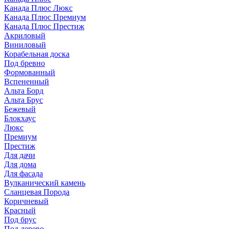
Канада Плюс Люкс
Канада Плюс Премиум
Канада Плюс Престиж
Акриловый
Виниловый
Корабельная доска
Под бревно
Формованный
Вспененный
Альта Борд
Альта Брус
Бежевый
Блокхаус
Люкс
Премиум
Престиж
Для дачи
Для дома
Для фасада
Вулканический камень
Сланцевая Порода
Коричневый
Красный
Под брус
Под дерево