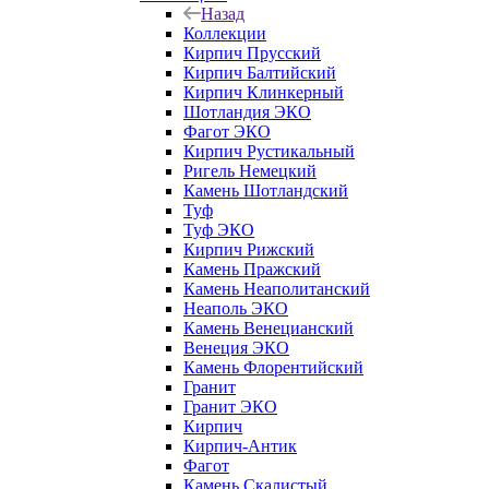
Назад
Коллекции
Кирпич Прусский
Кирпич Балтийский
Кирпич Клинкерный
Шотландия ЭКО
Фагот ЭКО
Кирпич Рустикальный
Ригель Немецкий
Камень Шотландский
Туф
Туф ЭКО
Кирпич Рижский
Камень Пражский
Камень Неаполитанский
Неаполь ЭКО
Камень Венецианский
Венеция ЭКО
Камень Флорентийский
Гранит
Гранит ЭКО
Кирпич
Кирпич-Антик
Фагот
Камень Скалистый