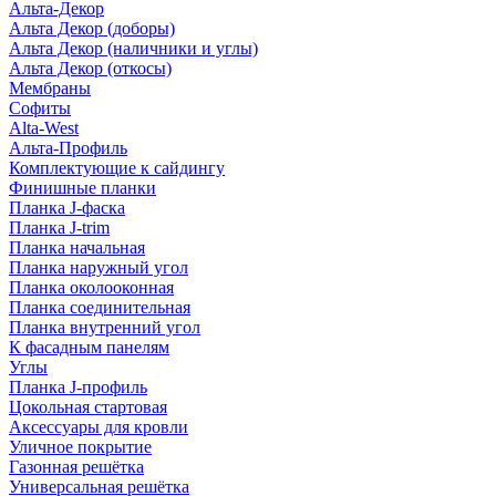
Альта-Декор
Альта Декор (доборы)
Альта Декор (наличники и углы)
Альта Декор (откосы)
Мембраны
Софиты
Alta-West
Альта-Профиль
Комплектующие к сайдингу
Финишные планки
Планка J-фаска
Планка J-trim
Планка начальная
Планка наружный угол
Планка околооконная
Планка соединительная
Планка внутренний угол
К фасадным панелям
Углы
Планка J-профиль
Цокольная стартовая
Аксессуары для кровли
Уличное покрытие
Газонная решётка
Универсальная решётка