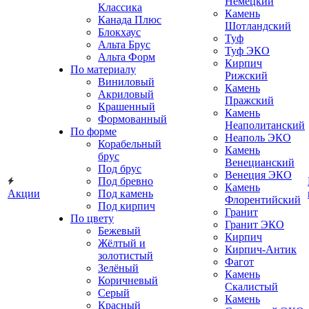
Немецкий
Классика
Камень
Канада Плюс
Шотландский
Блокхаус
Туф
Альта Брус
Туф ЭКО
Альта Форм
Кирпич
По материалу
Рижский
Виниловый
Камень
Акриловый
Пражский
Крашенный
Камень
Формованный
Неаполитанский
По форме
Неаполь ЭКО
Корабельный
Камень
брус
Венецианский
Под брус
Венеция ЭКО
Под бревно
Камень
Акции
Под камень
Флорентийский
Под кирпич
Гранит
По цвету
Гранит ЭКО
Бежевый
Кирпич
Жёлтый и
Кирпич-Антик
золотистый
Фагот
Зелёный
Камень
Коричневый
Скалистый
Серый
Камень
Красный