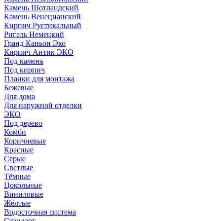
Камень Шотландский
Камень Венецианский
Кирпич Рустикальный
Ригель Немецкий
Гранд Каньон Эко
Кирпич Антик ЭКО
Под камень
Под кирпич
Планки для монтажа
Бежевые
Для дома
Для наружной отделки
ЭКO
Под дерево
Комби
Коричневые
Красные
Серые
Светлые
Тёмные
Цокольные
Виниловые
Жёлтые
Водосточная система
Стандарт