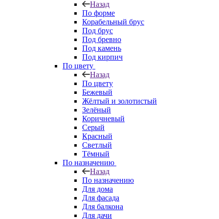
Назад
По форме
Корабельный брус
Под брус
Под бревно
Под камень
Под кирпич
По цвету
Назад
По цвету
Бежевый
Жёлтый и золотистый
Зелёный
Коричневый
Серый
Красный
Светлый
Тёмный
По назначению
Назад
По назначению
Для дома
Для фасада
Для балкона
Для дачи