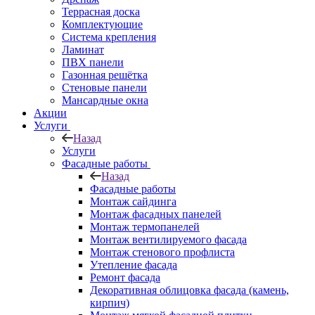
Террасная доска
Комплектующие
Система крепления
Ламинат
ПВХ панели
Газонная решётка
Стеновые панели
Мансардные окна
Акции
Услуги
Назад
Услуги
Фасадные работы
Назад
Фасадные работы
Монтаж сайдинга
Монтаж фасадных панелей
Монтаж термопанелей
Монтаж вентилируемого фасада
Монтаж стенового профлиста
Утепление фасада
Ремонт фасада
Декоративная облицовка фасада (камень,
кирпич)