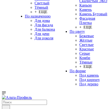
Скалистый ЭКО
Светлый
Каньон
Тёмный
Камень
+ ЕЩЕ
Камень Бутовый
По назначению
Фасадная
Для дома
Плитка
Для фасада
+ ЕЩЕ
Для балкона
По цвету
Для дачи
Бежевые
Для цоколя
Жёлтые
Светлые
Красные
Серые
Комби
Тёмные
+ ЕЩЕ
По форме
Под камень
Под кирпич
Под дерево