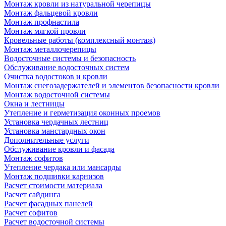
Монтаж кровли из натуральной черепицы
Монтаж фальцевой кровли
Монтаж профнастила
Монтаж мягкой провли
Кровельные работы (комплексный монтаж)
Монтаж металлочерепицы
Водосточные системы и безопасность
Обслуживание водосточных систем
Очистка водостоков и кровли
Монтаж снегозадержателей и элементов безопасности кровли
Монтаж водосточной системы
Окна и лестницы
Утепление и герметизация оконных проемов
Установка чердачных лестниц
Установка манстардных окон
Дополнительные услуги
Обслуживание кровли и фасада
Монтаж софитов
Утепление чердака или мансарды
Монтаж подшивки карнизов
Расчет стоимости материала
Расчет сайдинга
Расчет фасадных панелей
Расчет софитов
Расчет водосточной системы