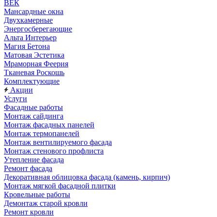
ВЕК
Мансардные окна
Двухкамерные
Энергосберегающие
Альта Интерьер
Магия Бетона
Матовая Эстетика
Мраморная Феерия
Тканевая Роскошь
Комплектующие
Акции
Услуги
Фасадные работы
Монтаж сайдинга
Монтаж фасадных панелей
Монтаж термопанелей
Монтаж вентилируемого фасада
Монтаж стенового профлиста
Утепление фасада
Ремонт фасада
Декоративная облицовка фасада (камень, кирпич)
Монтаж мягкой фасадной плитки
Кровельные работы
Демонтаж старой кровли
Ремонт кровли