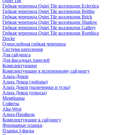
Quiet Tile
Гибкая черепица Quiet Tile коллекции Eclectica
Гибкая черепица Quiet Tile коллекции Bohho
Гибкая черепица Quiet Tile коллекции Brick
Гибкая черепица Quiet Tile коллекции Shadow
Гибкая черепица Quiet Tile коллекции Gallery
Гибкая черепица Quiet Tile коллекции Rombica
Docke
Однослойная гибкая черепица
Система крепления
Для сайдинга
Для фасадных панелей
Комплектующие
Комплектующие к вспененному сайдингу
Альта-Декор
Альта Декор (доборы)
Альта Декор (наличники и углы)
Альта Декор (откосы)
Мембраны
Софиты
Alta-West
Альта-Профиль
Комплектующие к сайдингу
Финишные планки
Планка J-фаска