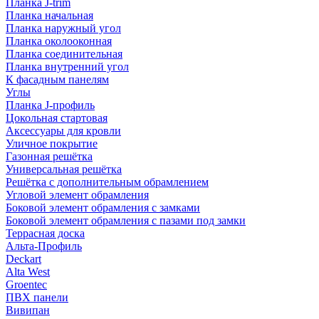
Планка J-trim
Планка начальная
Планка наружный угол
Планка околооконная
Планка соединительная
Планка внутренний угол
К фасадным панелям
Углы
Планка J-профиль
Цокольная стартовая
Аксессуары для кровли
Уличное покрытие
Газонная решётка
Универсальная решётка
Решётка с дополнительным обрамлением
Угловой элемент обрамления
Боковой элемент обрамления с замками
Боковой элемент обрамления с пазами под замки
Террасная доска
Альта-Профиль
Deckart
Alta West
Groentec
ПВХ панели
Вивипан