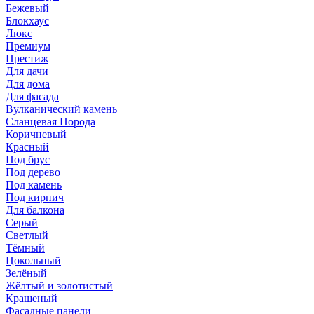
Бежевый
Блокхаус
Люкс
Премиум
Престиж
Для дачи
Для дома
Для фасада
Вулканический камень
Сланцевая Порода
Коричневый
Красный
Под брус
Под дерево
Под камень
Под кирпич
Для балкона
Серый
Светлый
Тёмный
Цокольный
Зелёный
Жёлтый и золотистый
Крашеный
Фасадные панели