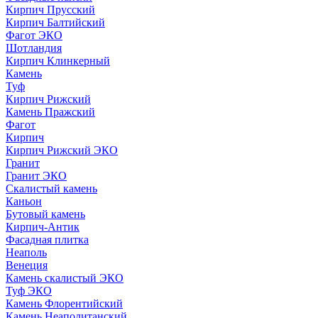
Кирпич Прусский
Кирпич Балтийский
Фагот ЭКО
Шотландия
Кирпич Клинкерный
Камень
Туф
Кирпич Рижский
Камень Пражский
Фагот
Кирпич
Кирпич Рижский ЭКО
Гранит
Гранит ЭКО
Скалистый камень
Каньон
Бутовый камень
Кирпич-Антик
Фасадная плитка
Неаполь
Венеция
Камень скалистый ЭКО
Туф ЭКО
Камень Флорентийский
Камень Неаполитанский