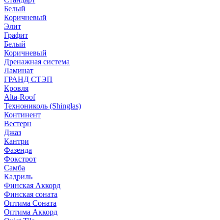
Белый
Коричневый
Элит
Графит
Белый
Коричневый
Дренажная система
Ламинат
ГРАНД СТЭП
Кровля
Alta-Roof
Технониколь (Shinglas)
Континент
Вестерн
Джаз
Кантри
Фазенда
Фокстрот
Самба
Кадриль
Финская Аккорд
Финская соната
Оптима Соната
Оптима Аккорд