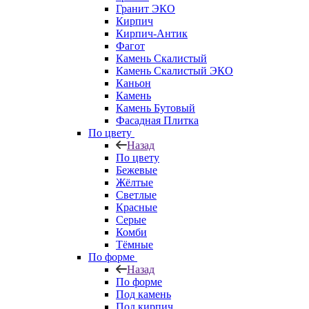
Гранит ЭКО
Кирпич
Кирпич-Антик
Фагот
Камень Скалистый
Камень Скалистый ЭКО
Каньон
Камень
Камень Бутовый
Фасадная Плитка
По цвету
Назад
По цвету
Бежевые
Жёлтые
Светлые
Красные
Серые
Комби
Тёмные
По форме
Назад
По форме
Под камень
Под кирпич