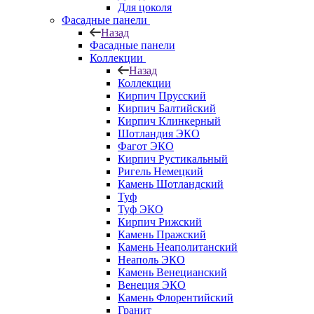
Для цоколя
Фасадные панели
Назад
Фасадные панели
Коллекции
Назад
Коллекции
Кирпич Прусский
Кирпич Балтийский
Кирпич Клинкерный
Шотландия ЭКО
Фагот ЭКО
Кирпич Рустикальный
Ригель Немецкий
Камень Шотландский
Туф
Туф ЭКО
Кирпич Рижский
Камень Пражский
Камень Неаполитанский
Неаполь ЭКО
Камень Венецианский
Венеция ЭКО
Камень Флорентийский
Гранит