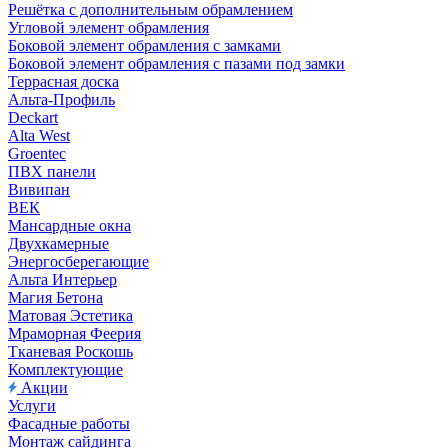
Решётка с дополнительным обрамлением
Угловой элемент обрамления
Боковой элемент обрамления с замками
Боковой элемент обрамления с пазами под замки
Террасная доска
Альта-Профиль
Deckart
Alta West
Groentec
ПВХ панели
Вивипан
ВЕК
Мансардные окна
Двухкамерные
Энергосберегающие
Альта Интерьер
Магия Бетона
Матовая Эстетика
Мраморная Феерия
Тканевая Роскошь
Комплектующие
Акции
Услуги
Фасадные работы
Монтаж сайдинга