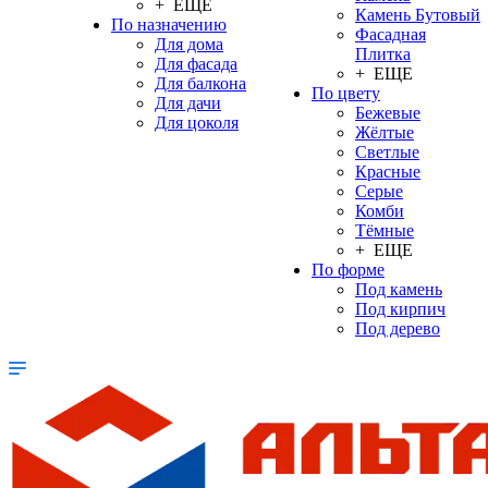
+ ЕЩЕ
Камень Бутовый
По назначению
Фасадная
Для дома
Плитка
Для фасада
+ ЕЩЕ
Для балкона
По цвету
Для дачи
Бежевые
Для цоколя
Жёлтые
Светлые
Красные
Серые
Комби
Тёмные
+ ЕЩЕ
По форме
Под камень
Под кирпич
Под дерево