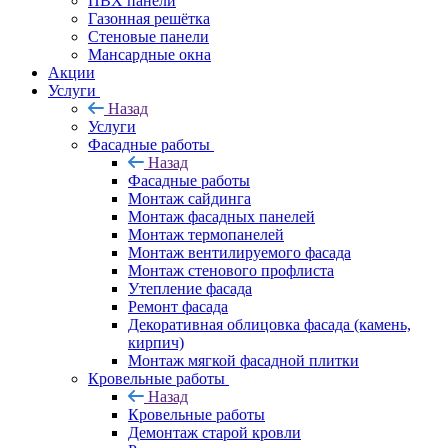
ПВХ панели
Газонная решётка
Стеновые панели
Мансардные окна
Акции
Услуги
Назад
Услуги
Фасадные работы
Назад
Фасадные работы
Монтаж сайдинга
Монтаж фасадных панелей
Монтаж термопанелей
Монтаж вентилируемого фасада
Монтаж стенового профлиста
Утепление фасада
Ремонт фасада
Декоративная облицовка фасада (камень,
кирпич)
Монтаж мягкой фасадной плитки
Кровельные работы
Назад
Кровельные работы
Демонтаж старой кровли