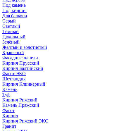
Под камень
Под кирпич
Для балкона
Серый
Светлый
Тёмный
Цокольный
Зелёный
Жёлтый и золотистый
Крашеный
Фасадные панели
Кирпич Прусский
Кирпич Балтийский
Фагот ЭКО
Шотландия
Кирпич Клинкерный
Камень
Туф
Кирпич Рижский
Камень Пражский
Фагот
Кирпич
Кирпич Рижский ЭКО
Гранит