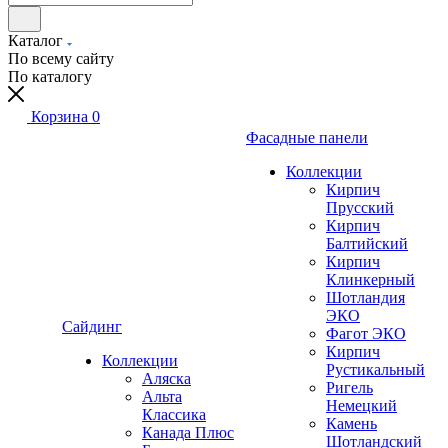
Каталог
По всему сайту
По каталогу
Корзина
0
Фасадные панели
Коллекции
Кирпич
Прусский
Кирпич
Балтийский
Кирпич
Клинкерный
Шотландия
ЭКО
Сайдинг
Фагот ЭКО
Кирпич
Коллекции
Рустикальный
Аляска
Ригель
Альта
Немецкий
Классика
Камень
Канада Плюс
Шотландский