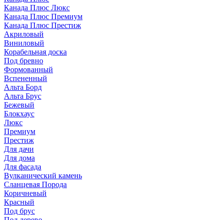
Канада Плюс Люкс
Канада Плюс Премиум
Канада Плюс Престиж
Акриловый
Виниловый
Корабельная доска
Под бревно
Формованный
Вспененный
Альта Борд
Альта Брус
Бежевый
Блокхаус
Люкс
Премиум
Престиж
Для дачи
Для дома
Для фасада
Вулканический камень
Сланцевая Порода
Коричневый
Красный
Под брус
Под дерево