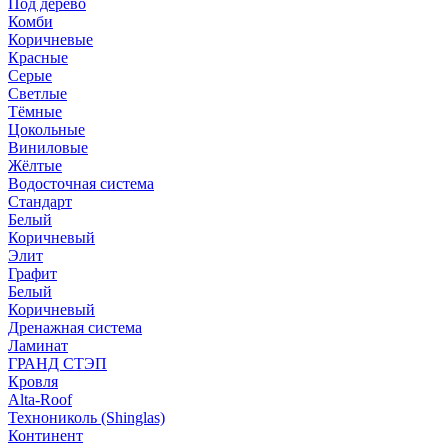
Под дерево
Комби
Коричневые
Красные
Серые
Светлые
Тёмные
Цокольные
Виниловые
Жёлтые
Водосточная система
Стандарт
Белый
Коричневый
Элит
Графит
Белый
Коричневый
Дренажная система
Ламинат
ГРАНД СТЭП
Кровля
Alta-Roof
Технониколь (Shinglas)
Континент