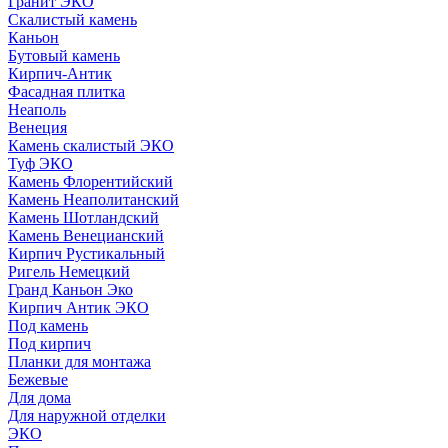
Гранит ЭКО
Скалистый камень
Каньон
Бутовый камень
Кирпич-Антик
Фасадная плитка
Неаполь
Венеция
Камень скалистый ЭКО
Туф ЭКО
Камень Флорентийский
Камень Неаполитанский
Камень Шотландский
Камень Венецианский
Кирпич Рустикальный
Ригель Немецкий
Гранд Каньон Эко
Кирпич Антик ЭКО
Под камень
Под кирпич
Планки для монтажа
Бежевые
Для дома
Для наружной отделки
ЭКO