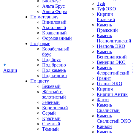
Блокхаус
Туф
Альта Брус
Туф ЭКО
Альта Форм
Кирпич
По материалу
Рижский
Виниловый
Камень
Акриловый
Пражский
Крашенный
Камень
Формованный
Неаполитанский
По форме
Неаполь ЭКО
Корабельный
Камень
брус
Венецианский
Под брус
Венеция ЭКО
Под бревно
Камень
Акции
Под камень
Флорентийский
Под кирпич
Гранит
По цвету
Гранит ЭКО
Бежевый
Кирпич
Жёлтый и
Кирпич-Антик
золотистый
Фагот
Зелёный
Камень
Коричневый
Скалистый
Серый
Камень
Красный
Скалистый ЭКО
Светлый
Каньон
Тёмный
Камень