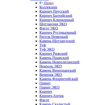
Назад
Коллекции
Кирпич Прусский
Кирпич Балтийский
Кирпич Клинкерный
Шотландия ЭКО
Фагот ЭКО
Кирпич Рустикальный
Ригель Немецкий
Камень Шотландский
Туф
Туф ЭКО
Кирпич Рижский
Камень Пражский
Камень Неаполитанский
Неаполь ЭКО
Камень Венецианский
Венеция ЭКО
Камень Флорентийский
Гранит
Гранит ЭКО
Кирпич
Кирпич-Антик
Фагот
Камень Скалистый