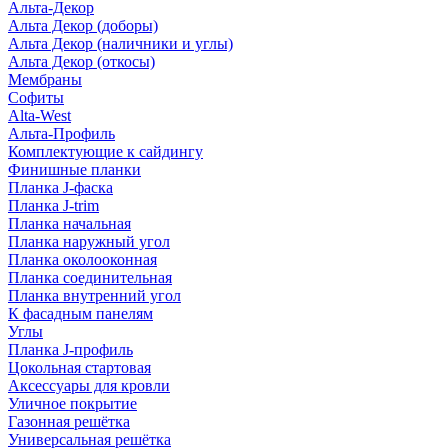
Альта-Декор
Альта Декор (доборы)
Альта Декор (наличники и углы)
Альта Декор (откосы)
Мембраны
Софиты
Alta-West
Альта-Профиль
Комплектующие к сайдингу
Финишные планки
Планка J-фаска
Планка J-trim
Планка начальная
Планка наружный угол
Планка околооконная
Планка соединительная
Планка внутренний угол
К фасадным панелям
Углы
Планка J-профиль
Цокольная стартовая
Аксессуары для кровли
Уличное покрытие
Газонная решётка
Универсальная решётка