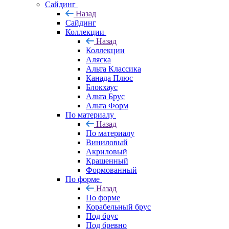
Сайдинг
Назад
Сайдинг
Коллекции
Назад
Коллекции
Аляска
Альта Классика
Канада Плюс
Блокхаус
Альта Брус
Альта Форм
По материалу
Назад
По материалу
Виниловый
Акриловый
Крашенный
Формованный
По форме
Назад
По форме
Корабельный брус
Под брус
Под бревно