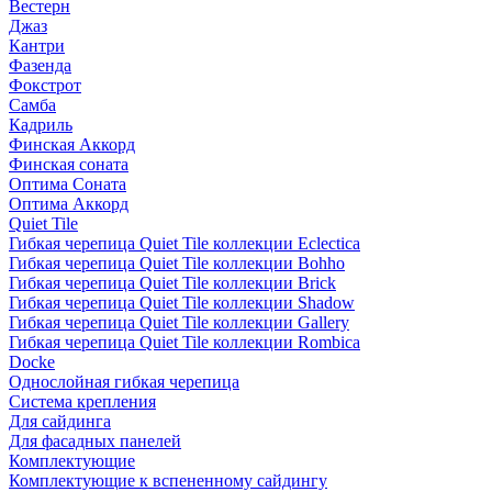
Вестерн
Джаз
Кантри
Фазенда
Фокстрот
Самба
Кадриль
Финская Аккорд
Финская соната
Оптима Соната
Оптима Аккорд
Quiet Tile
Гибкая черепица Quiet Tile коллекции Eclectica
Гибкая черепица Quiet Tile коллекции Bohho
Гибкая черепица Quiet Tile коллекции Brick
Гибкая черепица Quiet Tile коллекции Shadow
Гибкая черепица Quiet Tile коллекции Gallery
Гибкая черепица Quiet Tile коллекции Rombica
Docke
Однослойная гибкая черепица
Система крепления
Для сайдинга
Для фасадных панелей
Комплектующие
Комплектующие к вспененному сайдингу