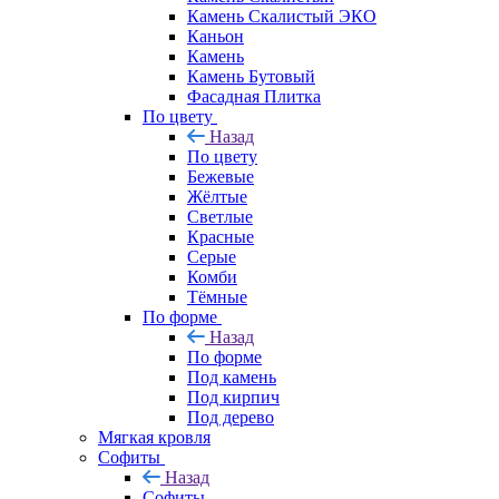
Камень Скалистый ЭКО
Каньон
Камень
Камень Бутовый
Фасадная Плитка
По цвету
Назад
По цвету
Бежевые
Жёлтые
Светлые
Красные
Серые
Комби
Тёмные
По форме
Назад
По форме
Под камень
Под кирпич
Под дерево
Мягкая кровля
Софиты
Назад
Софиты