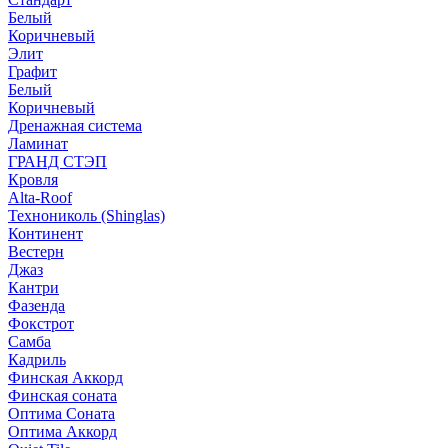
Белый
Коричневый
Элит
Графит
Белый
Коричневый
Дренажная система
Ламинат
ГРАНД СТЭП
Кровля
Alta-Roof
Технониколь (Shinglas)
Континент
Вестерн
Джаз
Кантри
Фазенда
Фокстрот
Самба
Кадриль
Финская Аккорд
Финская соната
Оптима Соната
Оптима Аккорд