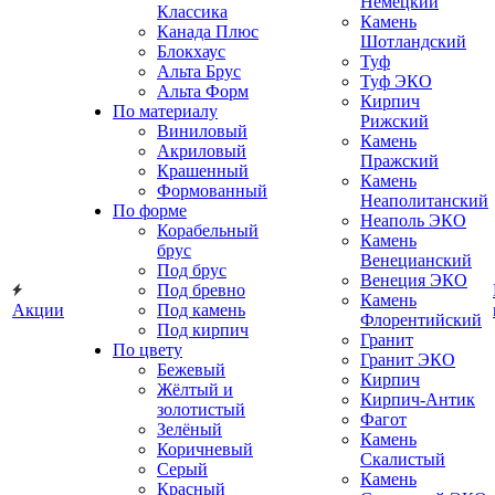
Немецкий
Классика
Камень
Канада Плюс
Шотландский
Блокхаус
Туф
Альта Брус
Туф ЭКО
Альта Форм
Кирпич
По материалу
Рижский
Виниловый
Камень
Акриловый
Пражский
Крашенный
Камень
Формованный
Неаполитанский
По форме
Неаполь ЭКО
Корабельный
Камень
брус
Венецианский
Под брус
Венеция ЭКО
Под бревно
Камень
Акции
Под камень
Флорентийский
Под кирпич
Гранит
По цвету
Гранит ЭКО
Бежевый
Кирпич
Жёлтый и
Кирпич-Антик
золотистый
Фагот
Зелёный
Камень
Коричневый
Скалистый
Серый
Камень
Красный