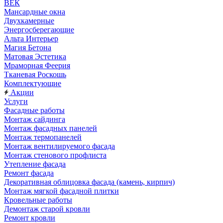
ВЕК
Мансардные окна
Двухкамерные
Энергосберегающие
Альта Интерьер
Магия Бетона
Матовая Эстетика
Мраморная Феерия
Тканевая Роскошь
Комплектующие
Акции
Услуги
Фасадные работы
Монтаж сайдинга
Монтаж фасадных панелей
Монтаж термопанелей
Монтаж вентилируемого фасада
Монтаж стенового профлиста
Утепление фасада
Ремонт фасада
Декоративная облицовка фасада (камень, кирпич)
Монтаж мягкой фасадной плитки
Кровельные работы
Демонтаж старой кровли
Ремонт кровли