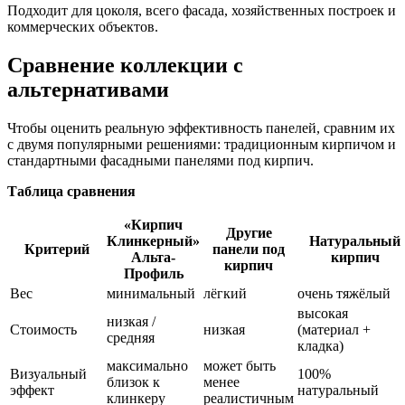
Подходит для цоколя, всего фасада, хозяйственных построек и
коммерческих объектов.
Сравнение коллекции с
альтернативами
Чтобы оценить реальную эффективность панелей, сравним их
с двумя популярными решениями: традиционным кирпичом и
стандартными фасадными панелями под кирпич.
Таблица сравнения
«Кирпич
Другие
Клинкерный»
Натуральный
Критерий
панели под
Альта-
кирпич
кирпич
Профиль
Вес
минимальный
лёгкий
очень тяжёлый
высокая
низкая /
Стоимость
низкая
(материал +
средняя
кладка)
максимально
может быть
Визуальный
100%
близок к
менее
эффект
натуральный
клинкеру
реалистичным