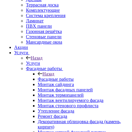
Террасная доска
Комплектующие
Система крепления
Ламинат
ПВХ панели
Газонная решётка
Стеновые панели
Мансардные окна
Акции
Услуги
Назад
Услуги
Фасадные работы
Назад
Фасадные работы
Монтаж сайдинга
Монтаж фасадных панелей
Монтаж термопанелей
Монтаж вентилируемого фасада
Монтаж стенового профлиста
Утепление фасада
Ремонт фасада
Декоративная облицовка фасада (камень,
кирпич)