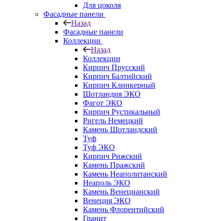
Для цоколя
Фасадные панели
Назад
Фасадные панели
Коллекции
Назад
Коллекции
Кирпич Прусский
Кирпич Балтийский
Кирпич Клинкерный
Шотландия ЭКО
Фагот ЭКО
Кирпич Рустикальный
Ригель Немецкий
Камень Шотландский
Туф
Туф ЭКО
Кирпич Рижский
Камень Пражский
Камень Неаполитанский
Неаполь ЭКО
Камень Венецианский
Венеция ЭКО
Камень Флорентийский
Гранит