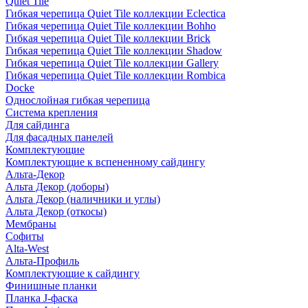
Quiet Tile
Гибкая черепица Quiet Tile коллекции Eclectica
Гибкая черепица Quiet Tile коллекции Bohho
Гибкая черепица Quiet Tile коллекции Brick
Гибкая черепица Quiet Tile коллекции Shadow
Гибкая черепица Quiet Tile коллекции Gallery
Гибкая черепица Quiet Tile коллекции Rombica
Docke
Однослойная гибкая черепица
Система крепления
Для сайдинга
Для фасадных панелей
Комплектующие
Комплектующие к вспененному сайдингу
Альта-Декор
Альта Декор (доборы)
Альта Декор (наличники и углы)
Альта Декор (откосы)
Мембраны
Софиты
Alta-West
Альта-Профиль
Комплектующие к сайдингу
Финишные планки
Планка J-фаска