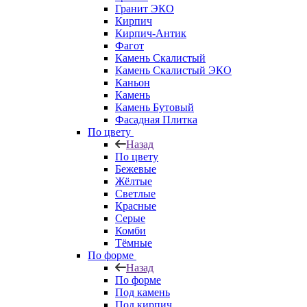
Гранит ЭКО
Кирпич
Кирпич-Антик
Фагот
Камень Скалистый
Камень Скалистый ЭКО
Каньон
Камень
Камень Бутовый
Фасадная Плитка
По цвету
Назад
По цвету
Бежевые
Жёлтые
Светлые
Красные
Серые
Комби
Тёмные
По форме
Назад
По форме
Под камень
Под кирпич