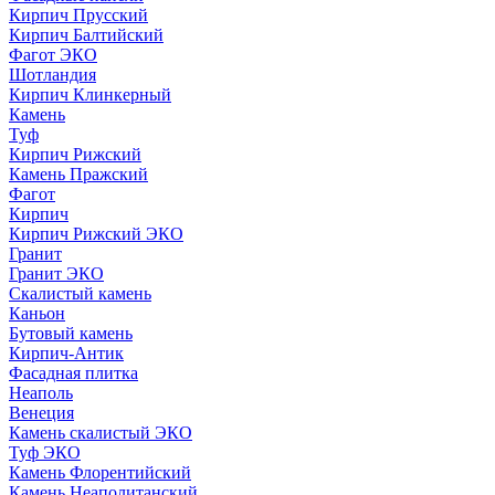
Кирпич Прусский
Кирпич Балтийский
Фагот ЭКО
Шотландия
Кирпич Клинкерный
Камень
Туф
Кирпич Рижский
Камень Пражский
Фагот
Кирпич
Кирпич Рижский ЭКО
Гранит
Гранит ЭКО
Скалистый камень
Каньон
Бутовый камень
Кирпич-Антик
Фасадная плитка
Неаполь
Венеция
Камень скалистый ЭКО
Туф ЭКО
Камень Флорентийский
Камень Неаполитанский