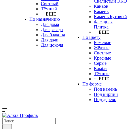
Скалистый ЭКО
Светлый
Каньон
Тёмный
Камень
+ ЕЩЕ
Камень Бутовый
По назначению
Фасадная
Для дома
Плитка
Для фасада
+ ЕЩЕ
Для балкона
По цвету
Для дачи
Бежевые
Для цоколя
Жёлтые
Светлые
Красные
Серые
Комби
Тёмные
+ ЕЩЕ
По форме
Под камень
Под кирпич
Под дерево