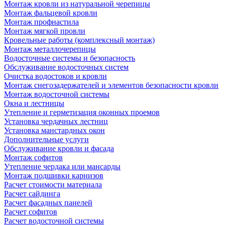
Монтаж кровли из натуральной черепицы
Монтаж фальцевой кровли
Монтаж профнастила
Монтаж мягкой провли
Кровельные работы (комплексный монтаж)
Монтаж металлочерепицы
Водосточные системы и безопасность
Обслуживание водосточных систем
Очистка водостоков и кровли
Монтаж снегозадержателей и элементов безопасности кровли
Монтаж водосточной системы
Окна и лестницы
Утепление и герметизация оконных проемов
Установка чердачных лестниц
Установка манстардных окон
Дополнительные услуги
Обслуживание кровли и фасада
Монтаж софитов
Утепление чердака или мансарды
Монтаж подшивки карнизов
Расчет стоимости материала
Расчет сайдинга
Расчет фасадных панелей
Расчет софитов
Расчет водосточной системы