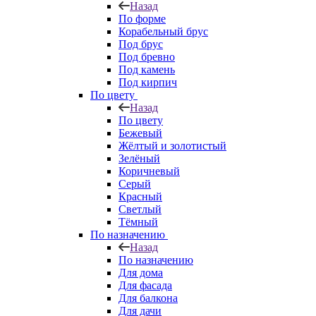
Назад
По форме
Корабельный брус
Под брус
Под бревно
Под камень
Под кирпич
По цвету
Назад
По цвету
Бежевый
Жёлтый и золотистый
Зелёный
Коричневый
Серый
Красный
Светлый
Тёмный
По назначению
Назад
По назначению
Для дома
Для фасада
Для балкона
Для дачи