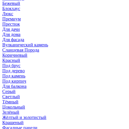
Бежевый
Блокхаус
Люкс
Премиум
Престиж
Для дачи
Для дома
Для фасада
Вулканический камень
Сланцевая Порода
Коричневый
Красный
Под брус
Под дерево
Под камень
Под кирпич
Для балкона
Серый
Светлый
Тёмный
Цокольный
Зелёный
Жёлтый и золотистый
Крашеный
Фасадные панели