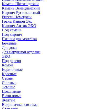
Камень Шотландский
Камень Венецианский
Кирпич Рустикальный
Ригель Немецкий
Гранд Каньон Эко
Кирпич Антик ЭКО
Под камень
Под кирпич
Планки для монтажа
Бежевые
Для дома
Для наружной отделки
ЭКO
Под дерево
Комби
Коричневые
Красные
Серые
Светлые
Тёмные
Цокольные
Виниловые
Жёлтые
Водосточная система
Стандарт