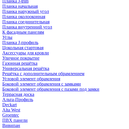
Планка J-trim
Планка начальная
Планка наружный угол
Планка околооконная
Планка соединительная
Планка внутренний угол
К фасадным панелям
Углы
Планка J-профиль
Цокольная стартовая
Аксессуары для кровли
Уличное покрытие
Газонная решётка
Универсальная решётка
Решётка с дополнительным обрамлением
Угловой элемент обрамления
Боковой элемент обрамления с замками
Боковой элемент обрамления с пазами под замки
Террасная доска
Альта-Профиль
Deckart
Alta West
Groentec
ПВХ панели
Вивипан